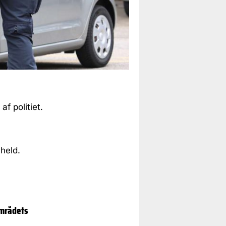
.
f politiet.
held.
områdets