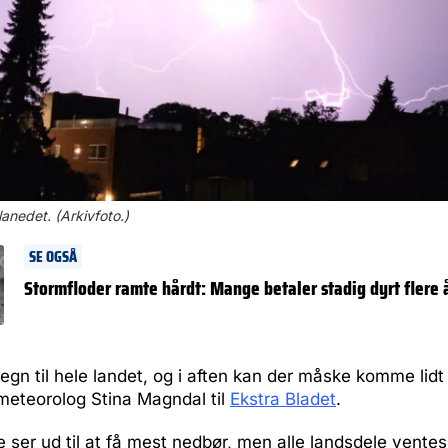
lanedet. (Arkivfoto.)
SE OGSÅ
Stormfloder ramte hårdt: Mange betaler stadig dyrt flere 
gn til hele landet, og i aften kan der måske komme lidt 
eteorolog Stina Magndal til
Ekstra Bladet
.
e ser ud til at få mest nedbør, men alle landsdele ventes 