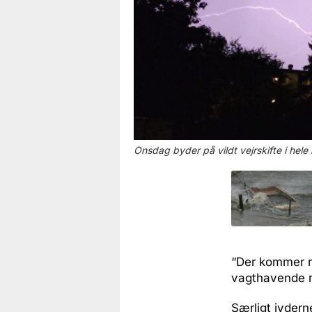
Onsdag byder på vildt vejrskifte i hele 
“Der kommer re
vagthavende m
Særligt jydern