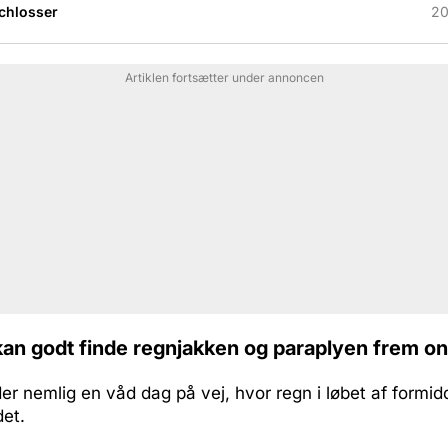
Schlosser
20
Artiklen fortsætter under annoncen
an godt finde regnjakken og paraplyen frem o
der nemlig en våd dag på vej, hvor regn i løbet af formi
det.