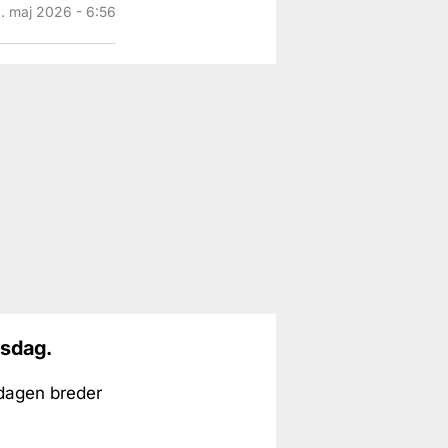
. maj 2026 - 6:56
nsdag.
ddagen breder