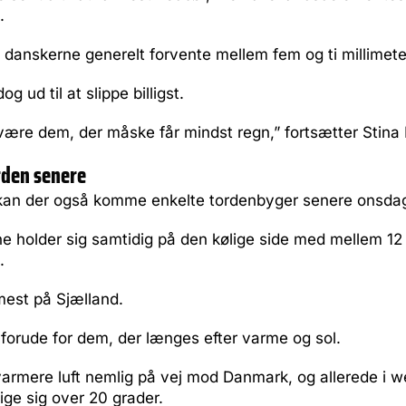
.
 danskerne generelt forvente mellem fem og ti millimete
g ud til at slippe billigst.
være dem, der måske får mindst regn,” fortsætter Stina
rden senere
kan der også komme enkelte tordenbyger senere onsdag
 holder sig samtidig på den kølige side med mellem 12 
.
mest på Sjælland.
 forude for dem, der længes efter varme og sol.
 varmere luft nemlig på vej mod Danmark, og allerede i
nige sig over 20 grader.