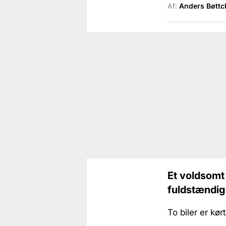
Af:
Anders Bøttc
Et voldsomt 
fuldstændig
To biler er kø