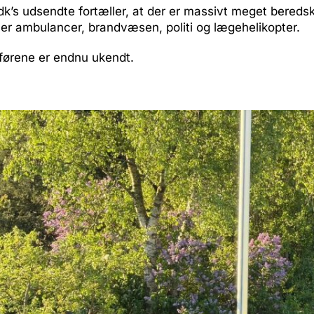
k’s udsendte fortæller, at der er massivt meget beredska
er ambulancer, brandvæsen, politi og lægehelikopter.
 førene er endnu ukendt.