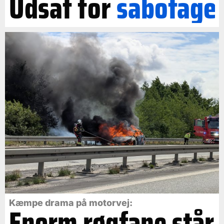
Udsat for
sabotage
Kæmpe drama på motorvej:
Enorm røgfane står