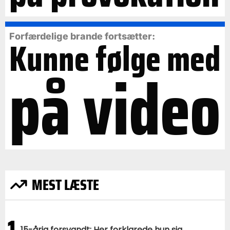
Forfærdelige brande fortsætter:
Kunne følge med
på video
MEST LÆSTE
1
15-årig forsvandt: Her forklarede hun sig