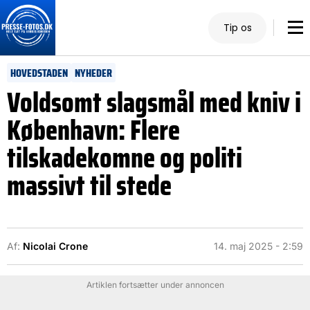
Tip os
HOVEDSTADEN
NYHEDER
Voldsomt slagsmål med kniv i
København: Flere
tilskadekomne og politi
massivt til stede
Af:
Nicolai Crone
14. maj 2025 - 2:59
Artiklen fortsætter under annoncen