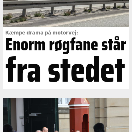
Kæmpe drama på motorvej:
Enorm røgfane står
fra stedet