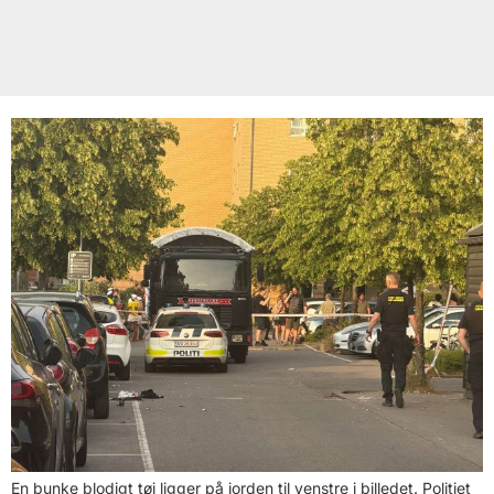
En bunke blodigt tøj ligger på jorden til venstre i billedet. Politiet