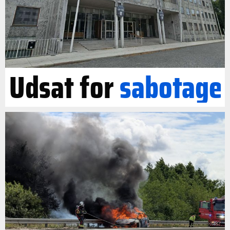
Udsat for
sabotage