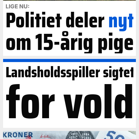
LIGE NU:
Politiet deler
nyt
om 15-årig pige
Landsholdsspiller sigtet
for vold