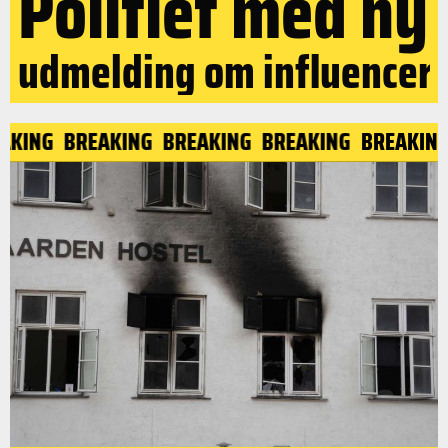
Politiet med ny
udmelding om influencer
EAKING
BREAKING
BREAKING
BREAKING
BREAKIN