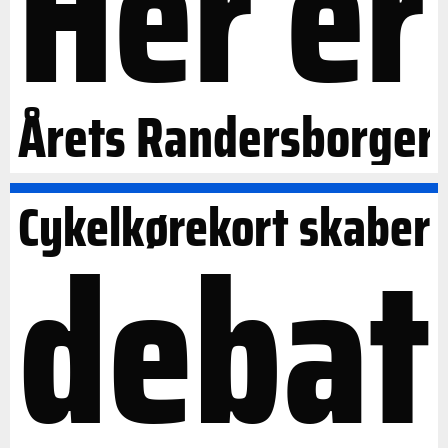
Her er
Årets Randersborger
Cykelkørekort skaber
debat