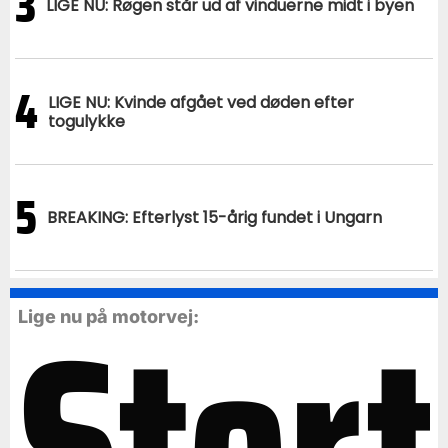
3
LIGE NU: Røgen står ud af vinduerne midt i byen
4
LIGE NU: Kvinde afgået ved døden efter
togulykke
5
BREAKING: Efterlyst 15-årig fundet i Ungarn
Stort
Lige nu på motorvej: