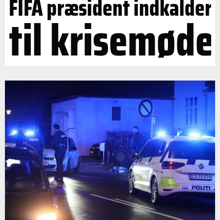
FIFA præsident indkalder
til krisemøde