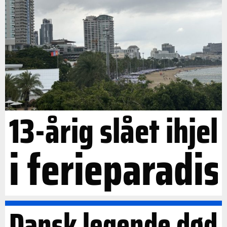
13-årig slået ihjel
i ferieparadis
Dansk legende død