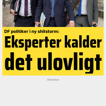
DF politiker i ny shitstorm:
Eksperter kalder
det ulovligt
Annonce