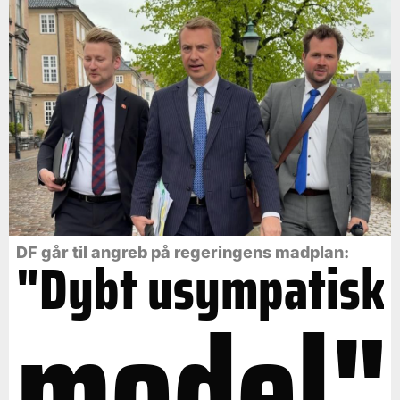
DF går til angreb på regeringens madplan:
"Dybt usympatisk
model"