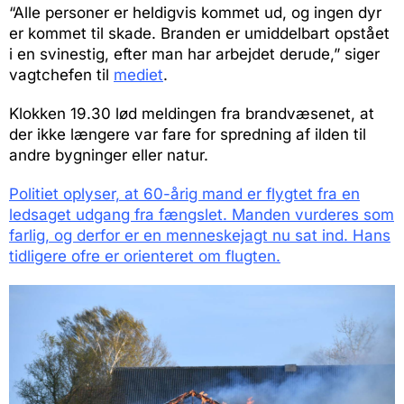
“Alle personer er heldigvis kommet ud, og ingen dyr
er kommet til skade. Branden er umiddelbart opstået
i en svinestig, efter man har arbejdet derude,” siger
vagtchefen til
mediet
.
Klokken 19.30 lød meldingen fra brandvæsenet, at
der ikke længere var fare for spredning af ilden til
andre bygninger eller natur.
Politiet oplyser, at 60-årig mand er flygtet fra en
ledsaget udgang fra fængslet. Manden vurderes som
farlig, og derfor er en menneskejagt nu sat ind. Hans
tidligere ofre er orienteret om flugten.