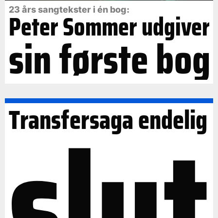
23 års sangtekster i én bog:
Peter Sommer udgiver
sin første bog
slut
Transfersaga endelig