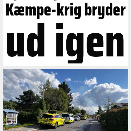
Kæmpe-krig bryder
ud igen