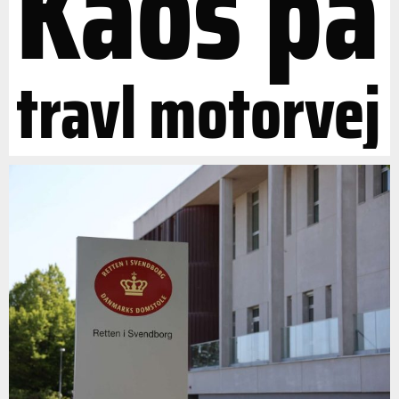
Kaos på
travl motorvej