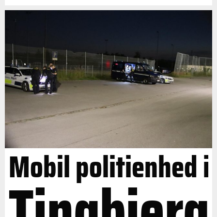
Mobil politienhed i
Tingbjerg