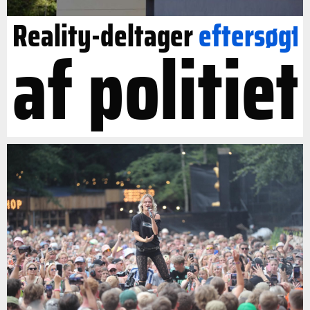
Reality-deltager
eftersøgt
af politiet