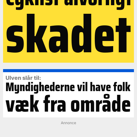
skadet
Ulven slår til:
Myndighederne vil have folk
væk fra område
Annonce