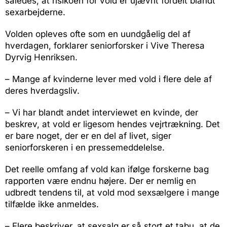
således, at risikoen for vold er ujævnt fordelt blandt
sexarbejderne.
Volden opleves ofte som en uundgåelig del af
hverdagen, forklarer seniorforsker i Vive Theresa
Dyrvig Henriksen.
– Mange af kvinderne lever med vold i flere dele af
deres hverdagsliv.
– Vi har blandt andet interviewet en kvinde, der
beskrev, at vold er ligesom hendes vejrtrækning. Det
er bare noget, der er en del af livet, siger
seniorforskeren i en pressemeddelelse.
Det reelle omfang af vold kan ifølge forskerne bag
rapporten være endnu højere. Der er nemlig en
udbredt tendens til, at vold mod sexsælgere i mange
tilfælde ikke anmeldes.
– Flere beskriver, at sexsalg er så stort et tabu, at de