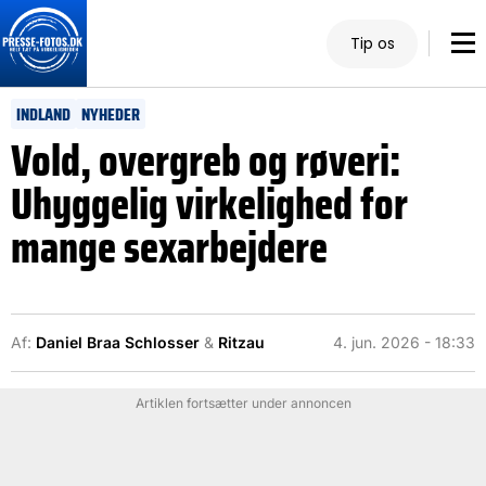
Tip os
INDLAND
NYHEDER
Vold, overgreb og røveri:
Uhyggelig virkelighed for
mange sexarbejdere
Af:
Daniel Braa Schlosser
&
Ritzau
4. jun. 2026 - 18:33
Artiklen fortsætter under annoncen