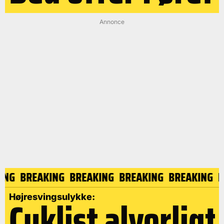
Annonce
AKING
BREAKING
BREAKING
BREAKING
BREAKING
Cyklist alvorligt
Højresvingsulykke: