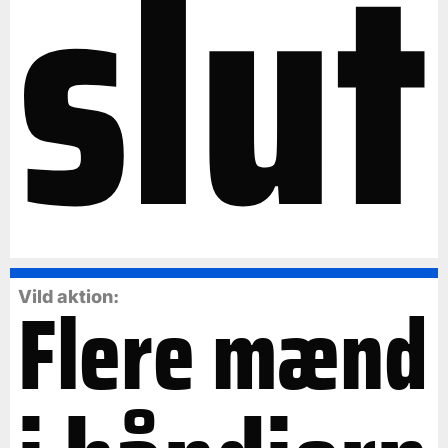
slut
Flere mænd
Vild aktion: