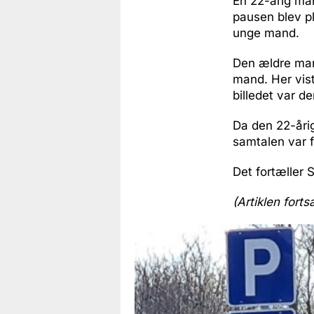
En 22-årig man
pausen blev pl
unge mand.
Den ældre mand
mand. Her vist
billedet var 
Da den 22-årige
samtalen var f
Det fortæller 
(Artiklen forts