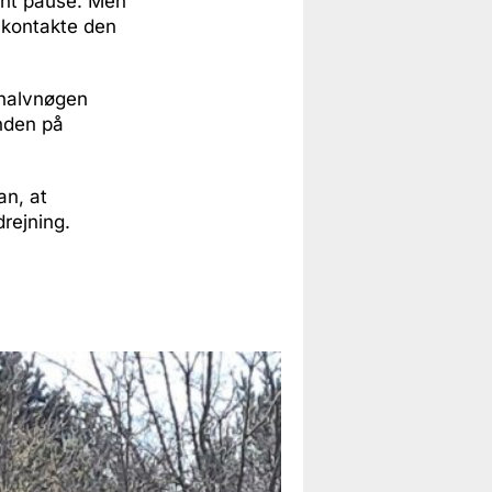
jent pause. Men
 kontakte den
 halvnøgen
anden på
an, at
drejning.