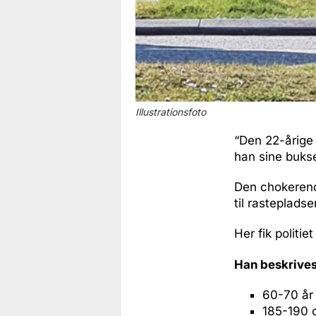
Illustrationsfoto
“Den 22-årige
han sine bukse
Den chokerende
til rastepladse
Her fik politi
Han beskrive
60-70 år
185-190 