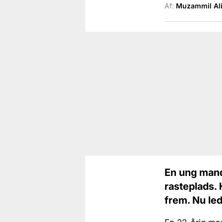
Af:
Muzammil Al
En ung mand
rasteplads. 
frem. Nu lede