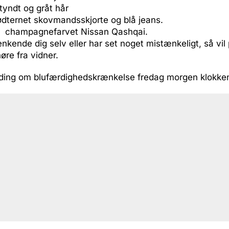
 tyndt og gråt hår
rødternet skovmandsskjorte og blå jeans.
en champagnefarvet Nissan Qashqai.
kende dig selv eller har set noget mistænkeligt, så vil po
øre fra vidner.
melding om blufærdighedskrænkelse fredag morgen klokke