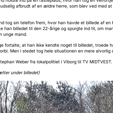
d holdte ind på en rasteplads, hvor han tog en velfort
udselig afbrudt af en ældre herre, som blev ved med at
 tog sin telefon frem, hvor han havde et billede af en
e han billedet til den 22-årige og spurgte ind til, om m
den unge mand.
 fortalte, at han ikke kendte noget til billedet, troede h
orbi. Men i stedet tog hele situationen en mere alvorlig 
Stephan Weber fra lokalpolitiet i Viborg til TV MIDTVEST.
ætter under billedet)