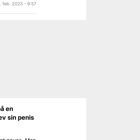
. feb. 2025 - 9:57
på en
ev sin penis