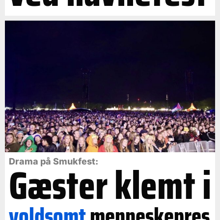
Gæster klemt i
Drama på Smukfest:
voldsomt
menneskepres