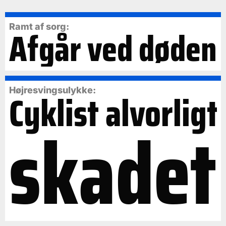
Ramt af sorg:
Afgår ved døden
Cyklist alvorligt
Højresvingsulykke:
skadet