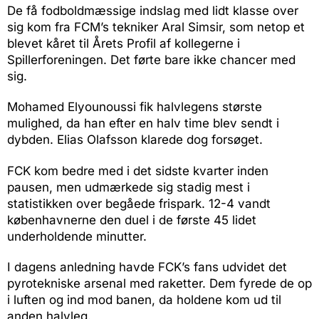
De få fodboldmæssige indslag med lidt klasse over
sig kom fra FCM’s tekniker Aral Simsir, som netop et
blevet kåret til Årets Profil af kollegerne i
Spillerforeningen. Det førte bare ikke chancer med
sig.
Mohamed Elyounoussi fik halvlegens største
mulighed, da han efter en halv time blev sendt i
dybden. Elias Olafsson klarede dog forsøget.
FCK kom bedre med i det sidste kvarter inden
pausen, men udmærkede sig stadig mest i
statistikken over begåede frispark. 12-4 vandt
københavnerne den duel i de første 45 lidet
underholdende minutter.
I dagens anledning havde FCK’s fans udvidet det
pyrotekniske arsenal med raketter. Dem fyrede de op
i luften og ind mod banen, da holdene kom ud til
anden halvleg.