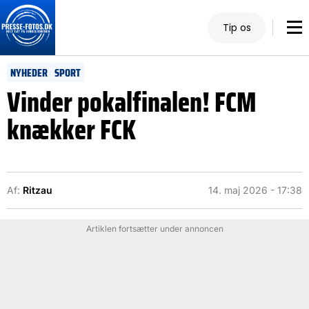
Tip os
NYHEDER
SPORT
Vinder pokalfinalen! FCM
knækker FCK
Af:
Ritzau
14. maj 2026 - 17:38
Artiklen fortsætter under annoncen