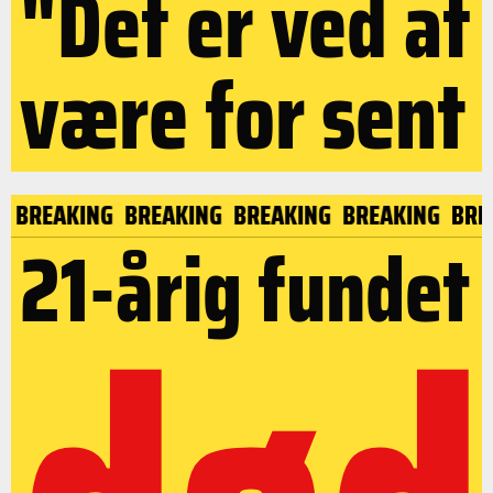
"Det er ved at
være for sent
NG
BREAKING
BREAKING
BREAKING
BREAKING
BR
21-årig fundet