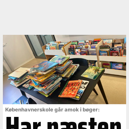
Har næsten
Københavnerskole går amok i bøger: