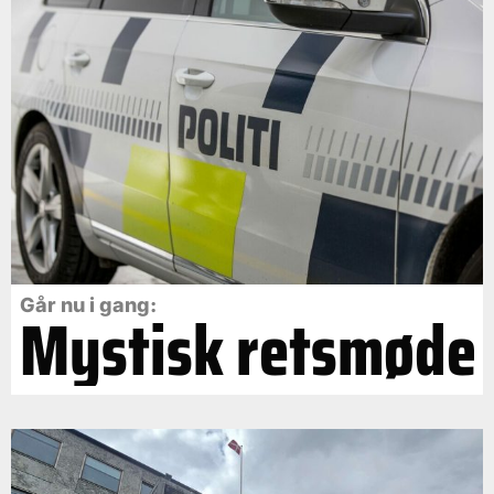
Går nu i gang:
Mystisk retsmøde