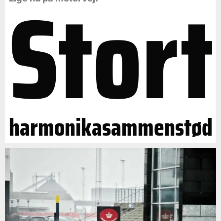
Stort
harmonikasammenstød