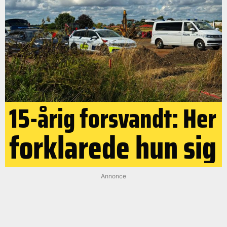
15-årig forsvandt: Her
forklarede hun sig
Annonce