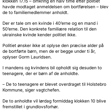
klokken 17.15 – omkring en halv time efter politiet
havde modtaget anmeldelsen om bortførelsen – blev
de to familiemedlemmer anholdt.
Der er tale om en kvinde i 40’erne og en mand i
50’erne. Den konkrete familiære relation til den
ukrainske kvinde kender politiet ikke.
Politiet ønsker ikke at oplyse den præcise alder på
de bortførte børn, men de er begge under ti år,
oplyser Gorm Lauridsen.
I mandens og kvindens bil opholdt sig desuden to
teenagere, der er børn af de anholdte.
– De to teenagere er blevet overdraget til Holstebro
Kommune, siger vagtchefen.
De to anholdte vil lørdag formiddag klokken 10 blive
fremstillet i grundlovsforhør.