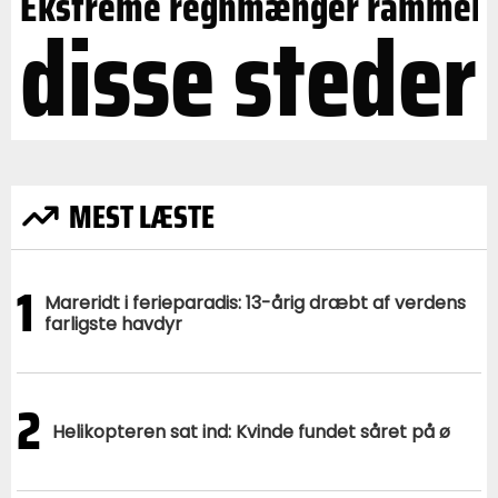
Ekstreme regnmænger rammer
disse steder
MEST LÆSTE
1
Mareridt i ferieparadis: 13-årig dræbt af verdens
farligste havdyr
2
Helikopteren sat ind: Kvinde fundet såret på ø