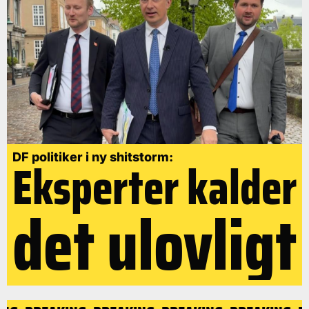
DF politiker i ny shitstorm:
Eksperter kalder
det ulovligt