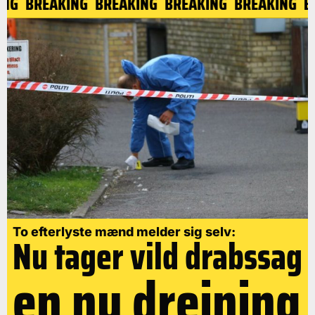
G
BREAKING
BREAKING
BREAKING
BREAKING
BRE
To efterlyste mænd melder sig selv:
Nu tager vild drabssag
en ny drejning