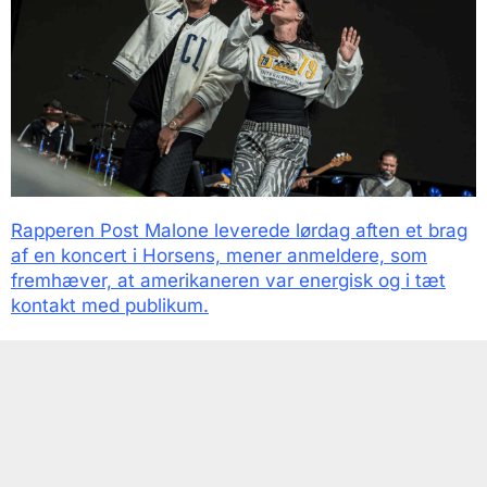
Rapperen Post Malone leverede lørdag aften et brag
af en koncert i Horsens, mener anmeldere, som
fremhæver, at amerikaneren var energisk og i tæt
kontakt med publikum.