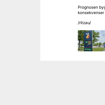
Prognosen bygg
konsekvenser 
/ritzau/