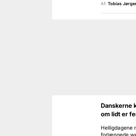
Af:
Tobias Jørge
Danskerne ko
om lidt er f
Helligdagene 
forlængede we