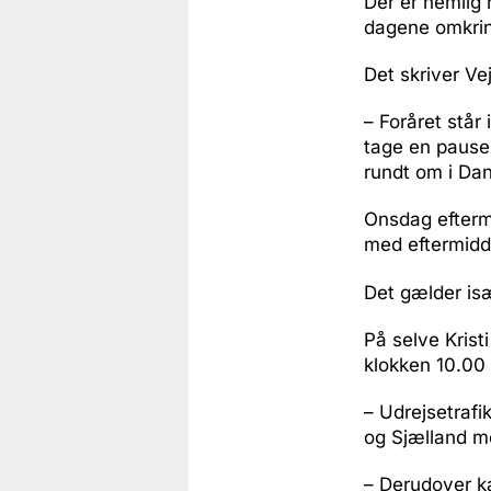
Der er nemlig r
dagene omkrin
Det skriver Ve
– Foråret står 
tage en pause
rundt om i Dan
Onsdag eftermi
med eftermidd
Det gælder isæ
På selve Krist
klokken 10.00 
– Udrejsetraf
og Sjælland m
– Derudover ka