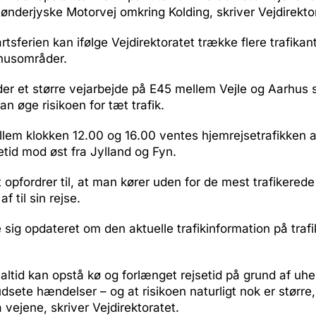
nderjyske Motorvej omkring Kolding, skriver Vejdirekto
artsferien kan ifølge Vejdirektoratet trække flere trafika
husområder.
der et større vejarbejde på E45 mellem Vejle og Aarhus
an øge risikoen for tæt trafik.
lem klokken 12.00 og 16.00 ventes hjemrejsetrafikken a
etid mod øst fra Jylland og Fyn.
t opfordrer til, at man kører uden for de mest trafikered
f til sin rejse.
sig opdateret om den aktuelle trafikinformation på trafik
altid kan opstå kø og forlænget rejsetid på grund af uheld
dsete hændelser – og at risikoen naturligt nok er større,
 vejene, skriver Vejdirektoratet.