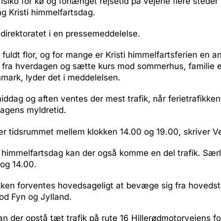
isiko for kø og forlænget rejsetid på vejene flere steder i
g Kristi himmelfartsdag.
jdirektoratet i en pressemeddelelse.
i fuldt flor, og for mange er Kristi himmelfartsferien en an
 fra hverdagen og sætte kurs mod sommerhus, familie el
mark, lyder det i meddelelsen.
ddag og aften ventes der mest trafik, når ferietrafikken
agens myldretid.
r tidsrummet mellem klokken 14.00 og 19.00, skriver Vej
i himmelfartsdag kan der også komme en del trafik. Sær
og 14.00.
ikken forventes hovedsageligt at bevæge sig fra hoved
od Fyn og Jylland.
n der opstå tæt trafik på rute 16 Hillerødmotorvejens f