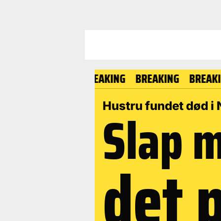
BREAKING
BREAKING
BREAKING
BR
Hustru fundet død i 
Slap 
det 