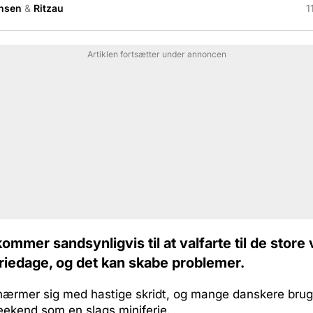
nsen
&
Ritzau
1
Artiklen fortsætter under annoncen
mmer sandsynligvis til at valfarte til de store 
eriedage, og det kan skabe problemer.
nærmer sig med hastige skridt, og mange danskere brug
ekend som en slags miniferie.