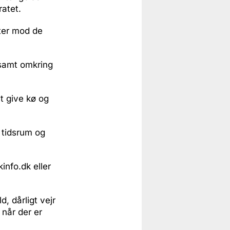
ratet.
nter mod de
 samt omkring
t give kø og
e tidsrum og
info.dk eller
, dårligt vejr
 når der er