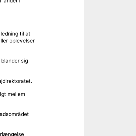
 landet i
ledning til at
ler oplevelser
 blander sig
direktoratet.
ligt mellem
stadsområdet
orlængelse