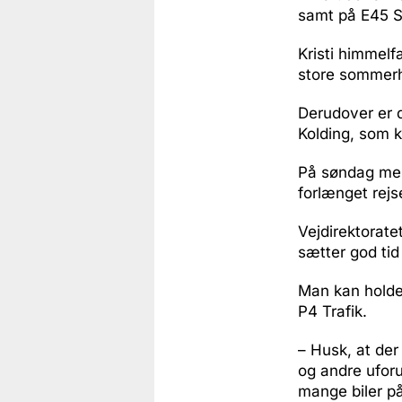
samt på E45 Sø
Kristi himmelf
store sommer
Derudover er 
Kolding, som k
På søndag mel
forlænget rejs
Vejdirektorate
sætter god tid a
Man kan holde 
P4 Trafik.
– Husk, at der 
og andre uforu
mange biler på