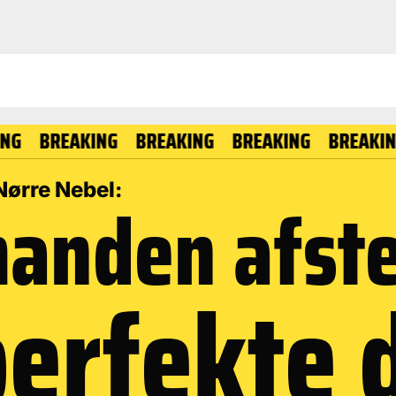
EAKING
BREAKING
BREAKING
BREAKING
BRE
Nørre Nebel:
manden afst
perfekte 