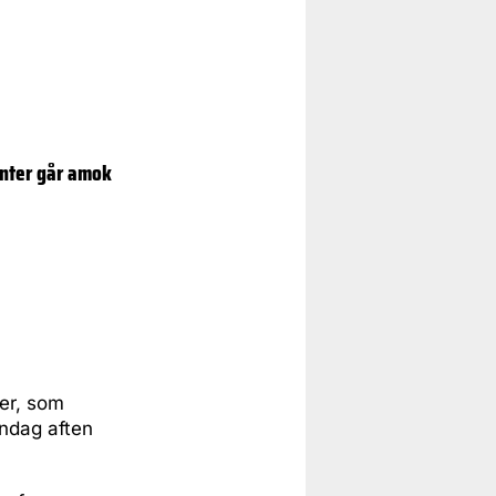
anter går amok
der, som
ndag aften