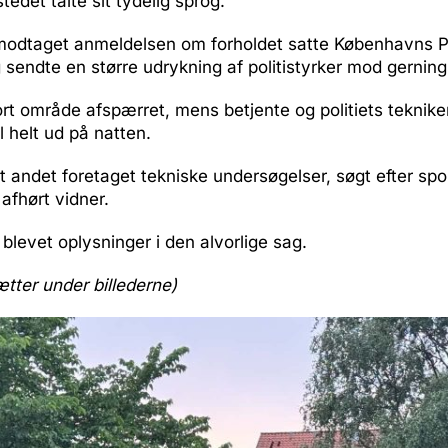
stedet talte sit tydelig sprog.
modtaget anmeldelsen om forholdet satte Københavns Pol
 sendte en større udrykning af politistyrker mod gerning
ort område afspærret, mens betjente og politiets teknike
l helt ud på natten.
t andet foretaget tekniske undersøgelser, søgt efter sp
 afhørt vidner.
blevet oplysninger i den alvorlige sag.
ætter under billederne)