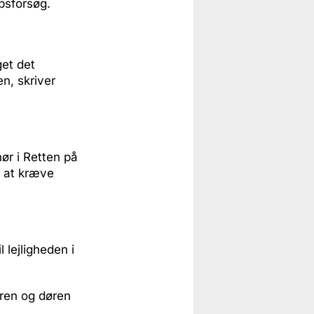
absforsøg.
get det
n, skriver
ør i Retten på
r at kræve
 lejligheden i
ren og døren