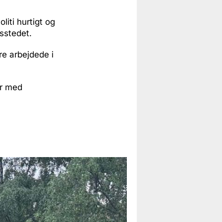
iti hurtigt og
sstedet.
re arbejdede i
or med