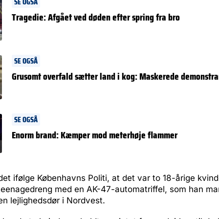
SE OGSÅ
Tragedie: Afgået ved døden efter spring fra bro
SE OGSÅ
Grusomt overfald sætter land i kog: Maskerede demonstr
SE OGSÅ
Enorm brand: Kæmper mod meterhøje flammer
et ifølge Københavns Politi, at det var to 18-årige kvin
teenagedreng med en AK-47-automatriffel, som han ma
n lejlighedsdør i Nordvest.