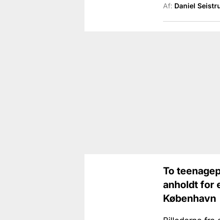
Af:
Daniel Seistr
To teenagep
anholdt for 
København