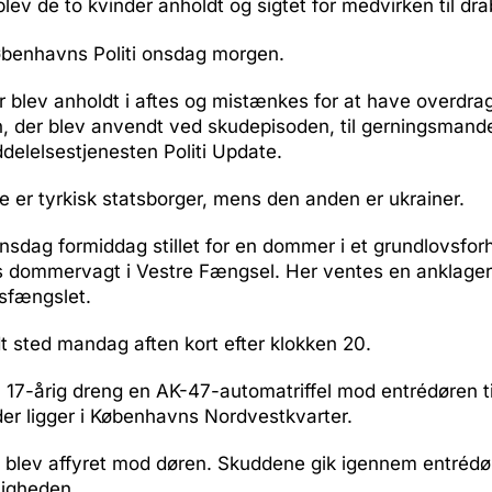
blev de to kvinder anholdt og sigtet for medvirken til dr
øbenhavns Politi onsdag morgen.
r blev anholdt i aftes og mistænkes for at have overdra
, der blev anvendt ved skudepisoden, til gerningsmande
ddelelsestjenesten Politi Update.
 er tyrkisk statsborger, mens den anden er ukrainer.
nsdag formiddag stillet for en dommer i et grundlovsforh
s dommervagt i Vestre Fængsel. Her ventes en anklage
sfængslet.
t sted mandag aften kort efter klokken 20.
 17-årig dreng en AK-47-automatriffel mod entrédøren til
er ligger i Københavns Nordvestkvarter.
d blev affyret mod døren. Skuddene gik igennem entrédø
ejligheden.