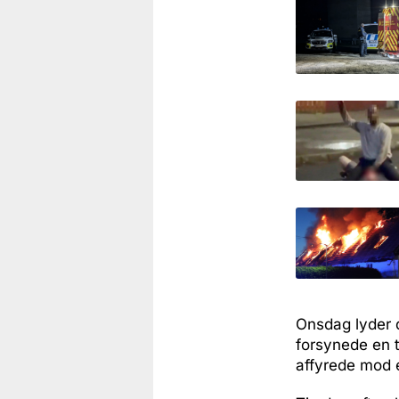
Onsdag lyder d
forsynede en 
affyrede mod e