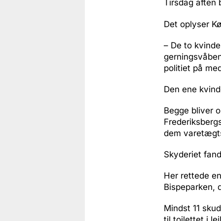
Tirsdag aften 
Det oplyser K
– De to kvinde
gerningsvåben
politiet på me
Den ene kvinde
Begge bliver o
Frederiksberg
dem varetægt
Skyderiet fand
Her rettede en
Bispeparken, d
Mindst 11 sku
til toilettet i l