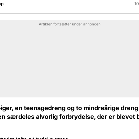
up
10
Artiklen fortsætter under annoncen
iger, en teenagedreng og to mindreårige dreng 
en særdeles alvorlig forbrydelse, der er blevet 