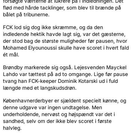
forsøgte værterne at lukrere på i indledningen. Det
flød med hårde tacklinger, som blev til brænde på
bålet på tribunerne.
FCK lod sig dog ikke skræmme, og da den
indledende hektik havde lagt sig, var det gæsterne,
der stod bag de største muligheder før pausen, hvor
Mohamed Elyounoussi skulle have scoret i hvert fald
ét mål.
Brøndby markerede sig også. Lejesvenden Mayckel
Lahdo var tættest på ad to omgange. Lige før pause
tvang han FCK-keeper Dominik Kotarski ud i fuld
længde med et langskudsdrøn.
Københavnerderbyer er sjældent specielt kønne, og
denne udgave var ingen undtagelse. Men
underholdende, nervøst og højspændt var det i
sandhed, selv om der ikke blev scoret i første
halvleg.