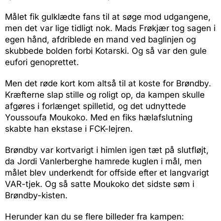
Målet fik gulklædte fans til at søge mod udgangene,
men det var lige tidligt nok. Mads Frøkjær tog sagen i
egen hånd, afdriblede en mand ved baglinjen og
skubbede bolden forbi Kotarski. Og så var den gule
eufori genoprettet.
Men det røde kort kom altså til at koste for Brøndby.
Kræfterne slap stille og roligt op, da kampen skulle
afgøres i forlænget spilletid, og det udnyttede
Youssoufa Moukoko. Med en fiks hælafslutning
skabte han ekstase i FCK-lejren.
Brøndby var kortvarigt i himlen igen tæt på slutfløjt,
da Jordi Vanlerberghe hamrede kuglen i mål, men
målet blev underkendt for offside efter et langvarigt
VAR-tjek. Og så satte Moukoko det sidste søm i
Brøndby-kisten.
Herunder kan du se flere billeder fra kampen: