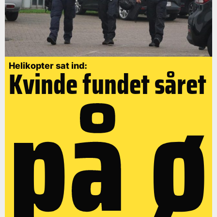
på ø
Helikopter sat ind:
Kvinde fundet såret