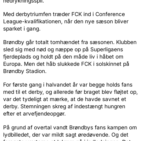
nedrykningsspil.
Med derbytriumfen træder FCK ind i Conference
League-kvalifikationen, når den nye sæson bliver
sparket i gang.
Brøndby går totalt tomhændet fra sæsonen. Klubben
sled sig med nød og næppe op på Superligaens
fjerdeplads og holdt på den måde liv i håbet om
Europa. Men det håb slukkede FCK i solskinnet på
Brøndby Stadion.
For første gang i halvandet år var begge holds fans
med til et derby, og allerede før braget blev fløjtet op,
var det tydeligt at mærke, at de havde savnet et
derby. Stemningen skreg af indestængt hungren
efter et arvefjendeopgør.
På grund af overtal vandt Brøndbys fans kampen om
lydbilledet, der var mildt sagt øredøvende. Og det