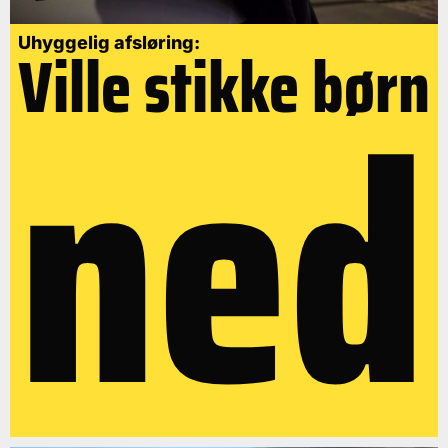
Uhyggelig afsløring:
Ville stikke børn
ned