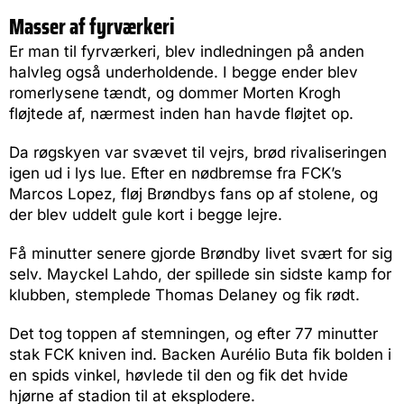
Masser af fyrværkeri
Er man til fyrværkeri, blev indledningen på anden
halvleg også underholdende. I begge ender blev
romerlysene tændt, og dommer Morten Krogh
fløjtede af, nærmest inden han havde fløjtet op.
Da røgskyen var svævet til vejrs, brød rivaliseringen
igen ud i lys lue. Efter en nødbremse fra FCK’s
Marcos Lopez, fløj Brøndbys fans op af stolene, og
der blev uddelt gule kort i begge lejre.
Få minutter senere gjorde Brøndby livet svært for sig
selv. Mayckel Lahdo, der spillede sin sidste kamp for
klubben, stemplede Thomas Delaney og fik rødt.
Det tog toppen af stemningen, og efter 77 minutter
stak FCK kniven ind. Backen Aurélio Buta fik bolden i
en spids vinkel, høvlede til den og fik det hvide
hjørne af stadion til at eksplodere.