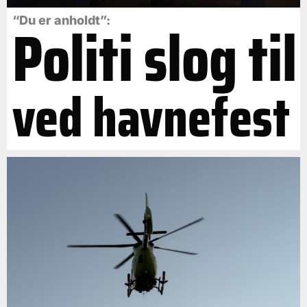
Politi slog til
“Du er anholdt”:
ved havnefest