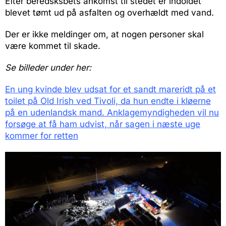
Efter beredsksbets ankomst til stedet er indoldet
blevet tømt ud på asfalten og overhældt med vand.
Der er ikke meldinger om, at nogen personer skal
være kommet til skade.
Se billeder under her:
En ung kvinde blev udsat for et sandt mareridt på et
toilet på Old Irish ved Tivoli, da hun endte i kløerne
på en udenlandsk mand. Anklagemyndigheden vil nu
forsøge at få ham udvist, når sagen i næste uge
kommer for retten