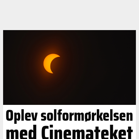
Oplev solformørkelsen
med Cinemateket