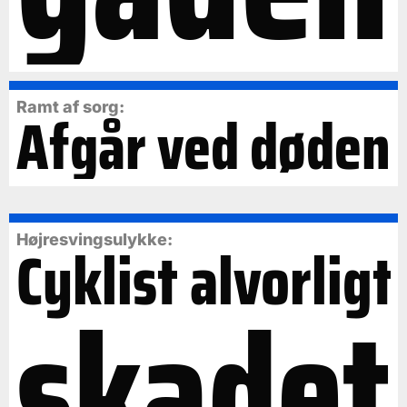
Ramt af sorg:
Afgår ved døden
Cyklist alvorligt
Højresvingsulykke:
skadet