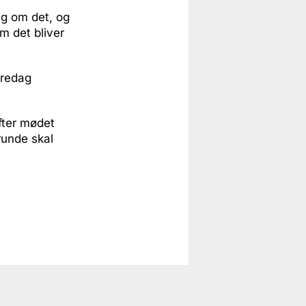
ig om det, og
m det bliver
fredag
fter mødet
runde skal