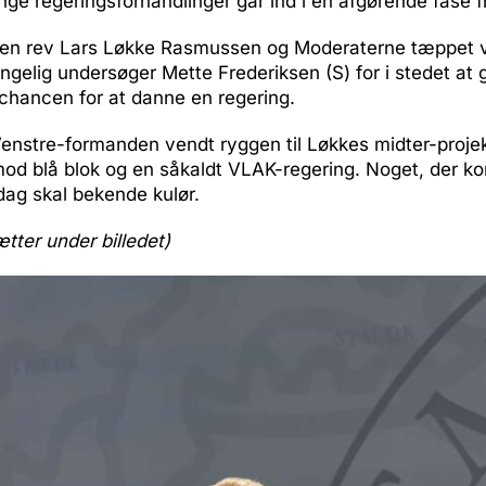
ange regeringsforhandlinger går ind i en afgørende fase 
iden rev Lars Løkke Rasmussen og Moderaterne tæppet
elig undersøger Mette Frederiksen (S) for i stedet at g
chancen for at danne en regering.
enstre-formanden vendt ryggen til Løkkes midter-projek
 mod blå blok og en såkaldt VLAK-regering. Noget, der k
dag skal bekende kulør.
ætter under billedet)