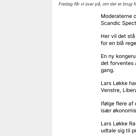
Fredag får vi svar på, om der er brug 
Moderaterne o
Scandic Spec
Her vil det st
for en blå reg
En ny kongerun
det forventes 
gang.
Lars Løkke ha
Venstre, Liber
Ifølge flere a
især økonomisk
Lars Løkke Ra
udtale sig til