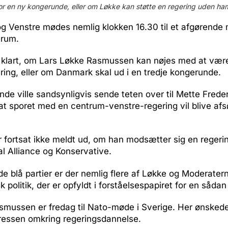
for en ny kongerunde, eller om Løkke kan støtte en regering uden ham
g Venstre mødes nemlig klokken 16.30 til et afgørende
trum.
å klart, om Lars Løkke Rasmussen kan nøjes med at være
ering, eller om Danmark skal ud i en tredje kongerunde.
de ville sandsynligvis sende teten over til Mette Frede
at sporet med en centrum-venstre-regering vil blive af
r fortsat ikke meldt ud, om han modsætter sig en reger
al Alliance og Konservative.
f de blå partier er der nemlig flere af Løkke og Moderate
 politik, der er opfyldt i forståelsespapiret for en sådan
smussen er fredag til Nato-møde i Sverige. Her ønskede
 pressen omkring regeringsdannelse.