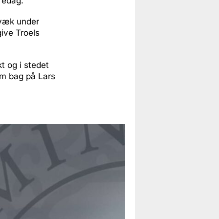
fredag.
 væk under
ive Troels
t og i stedet
om bag på Lars