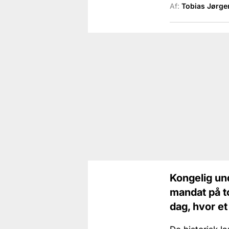
Af:
Tobias Jørge
Kongelig und
mandat på to
dag, hvor et