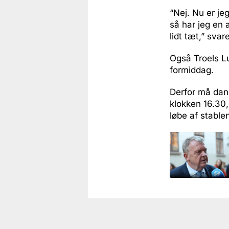
“Nej. Nu er je
så har jeg en 
lidt tæt,” svar
Også Troels L
formiddag.
Derfor må dan
klokken 16.30,
løbe af stable