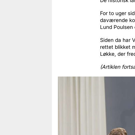
De historisk l
For to uger s
daværende kong
Lund Poulsen 
Siden da har V
rettet blikket
Løkke, der fre
(Artiklen forts