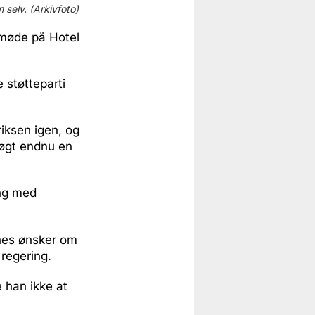
 selv. (Arkivfoto)
 møde på Hotel
 støtteparti
riksen igen, og
søgt endnu en
ing med
rnes ønsker om
 regering.
 han ikke at