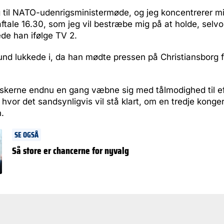
g til NATO-udenrigsministermøde, og jeg koncentrerer m
aftale 16.30, som jeg vil bestræbe mig på at holde, selvo
ede han ifølge TV 2.
und lukkede i, da han mødte pressen på Christiansborg 
skerne endnu en gang væbne sig med tålmodighed til e
 hvor det sandsynligvis vil stå klart, om en tredje konge
n.
SE OGSÅ
Så store er chancerne for nyvalg