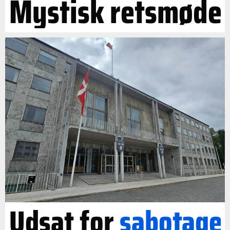
Mystisk retsmøde
Udsat for
sabotage