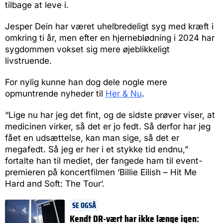
tilbage at leve i.
Jesper Dein har været uhelbredeligt syg med kræft i
omkring ti år, men efter en hjerneblødning i 2024 har
sygdommen vokset sig mere øjeblikkeligt
livstruende.
For nylig kunne han dog dele nogle mere
opmuntrende nyheder til
Her & Nu
.
“Lige nu har jeg det fint, og de sidste prøver viser, at
medicinen virker, så det er jo fedt. Så derfor har jeg
fået en udsættelse, kan man sige, så det er
megafedt. Så jeg er her i et stykke tid endnu,”
fortalte han til mediet, der fangede ham til event-
premieren på koncertfilmen ‘Billie Eilish – Hit Me
Hard and Soft: The Tour’.
SE OGSÅ
Kendt DR-vært har ikke længe igen: