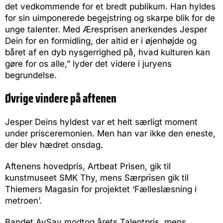
det vedkommende for et bredt publikum. Han hyldes
for sin uimponerede begejstring og skarpe blik for de
unge talenter. Med Æresprisen anerkendes Jesper
Dein for en formidling, der altid er i øjenhøjde og
båret af en dyb nysgerrighed på, hvad kulturen kan
gøre for os alle,” lyder det videre i juryens
begrundelse.
Øvrige vindere på aftenen
Jesper Deins hyldest var et helt særligt moment
under prisceremonien. Men han var ikke den eneste,
der blev hædret onsdag.
Aftenens hovedpris, Artbeat Prisen, gik til
kunstmuseet SMK Thy, mens Særprisen gik til
Thiemers Magasin for projektet ‘Fælleslæsning i
metroen’.
Bandet AySay modtog årets Talentpris, mens