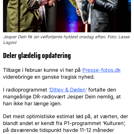
Jesper Dein fik sin velfortjente hyldest onsdag aften. Foto: Lasse
Lagoni
Deler glædelig opdatering
Tilbage i februar kunne vi her på
Presse-fotos.dk
viderebringe en ganske tragisk nyhed.
I radioprogrammet
‘Ditlev & Døden’
fortalte den
mangeårige DR-radiovært Jesper Dein nemlig, at
han ikke har længe igen.
Det mest optimistiske estimat lød på, at værten, der
blandt andet er kendt fra P1-programmet ‘Kulturen’,
på daværende tidspunkt havde 11-12 måneder