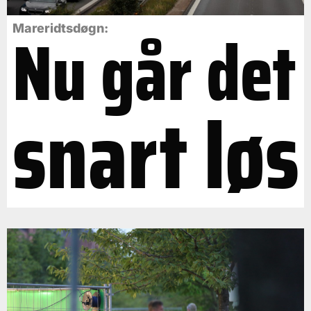
Nu går det
Mareridtsdøgn:
snart løs