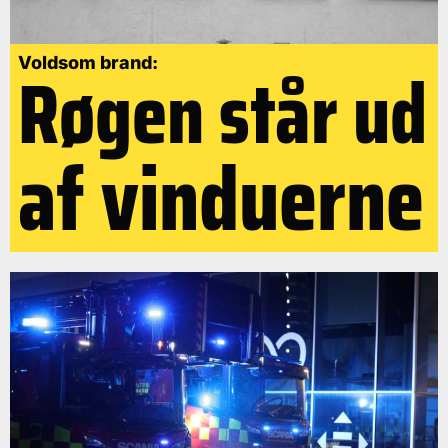
Røgen står ud
Voldsom brand:
af vinduerne