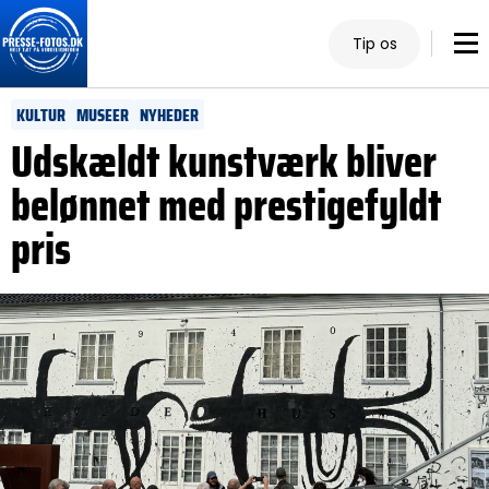
Tip os
KULTUR
MUSEER
NYHEDER
Udskældt kunstværk bliver
belønnet med prestigefyldt
pris