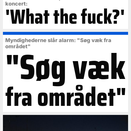
koncert:
'What the fuck?'
Myndighederne slår alarm: "Søg væk fra
"Søg væk
området"
fra området"