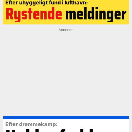
Efter uhyggeligt fund i lufthavn:
Rystende
meldinger
Annonce
Efter drømmekamp: