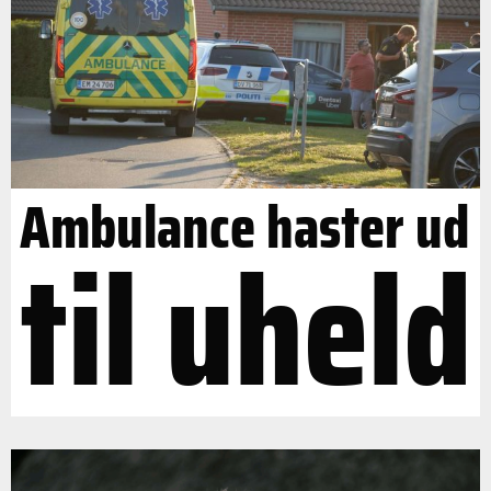
Ambulance haster ud
til uheld