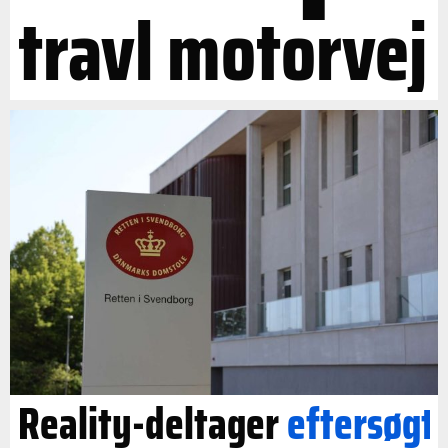
travl motorvej
Reality-deltager
eftersøgt