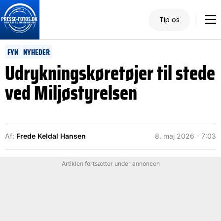
Tip os
FYN
NYHEDER
Udrykningskøretøjer til stede
ved Miljøstyrelsen
Af:
Frede Keldal Hansen
8. maj 2026 - 7:03
Artiklen fortsætter under annoncen