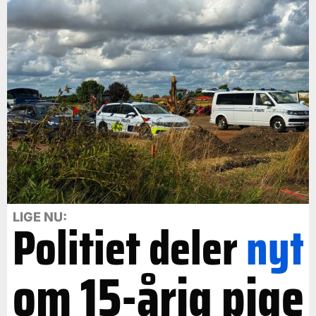
LIGE NU:
Politiet deler
nyt
om 15-årig pige