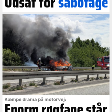
Udsat for
sabotage
Kæmpe drama på motorvej:
Enorm røgfane står