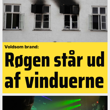
Røgen står ud
Voldsom brand:
af vinduerne