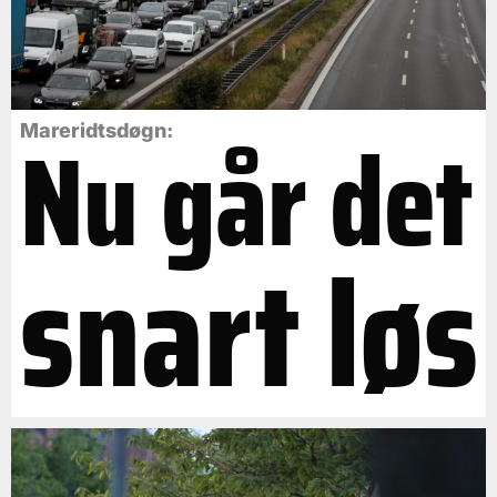
Nu går det
Mareridtsdøgn:
snart løs