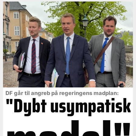
DF går til angreb på regeringens madplan:
"Dybt usympatisk