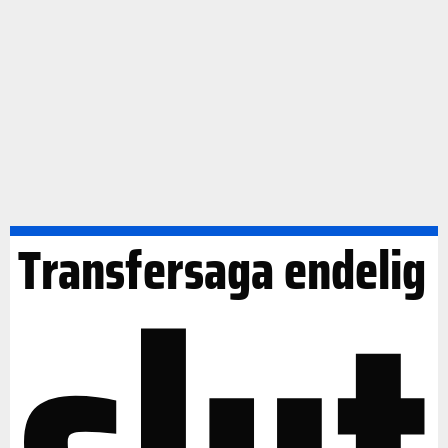
slut
Transfersaga endelig