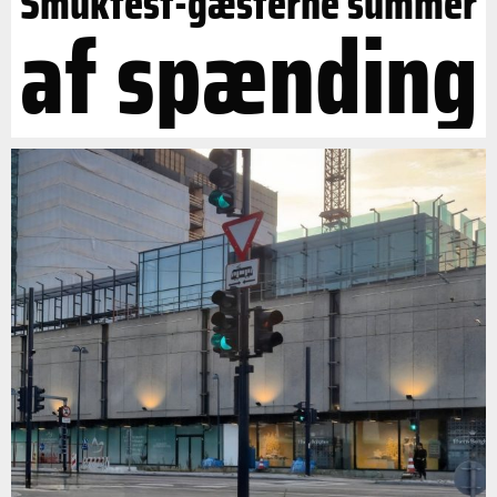
Smukfest-gæsterne summer
af spænding