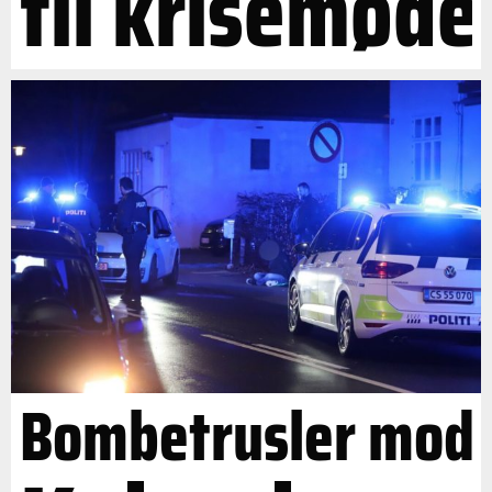
til krisemøde
Bombetrusler mod