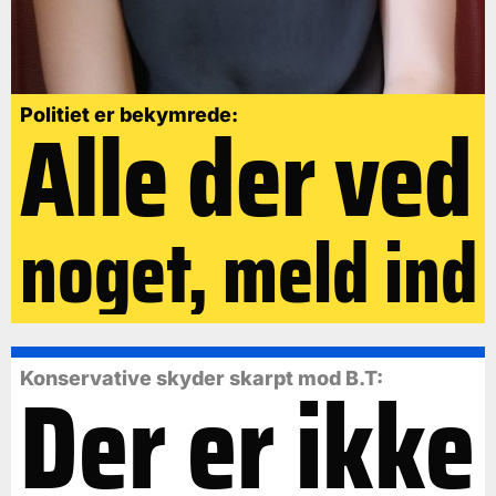
Alle der ved
Politiet er bekymrede:
noget, meld ind
Der er ikke
Konservative skyder skarpt mod B.T: