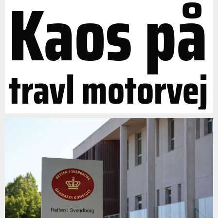
Kaos på
travl motorvej