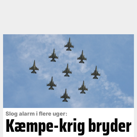
Slog alarm i flere uger:
Kæmpe-krig bryder