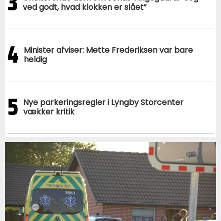
3
ved godt, hvad klokken er slået”
4
Minister afviser: Mette Frederiksen var bare
heldig
5
Nye parkeringsregler i Lyngby Storcenter
vækker kritik