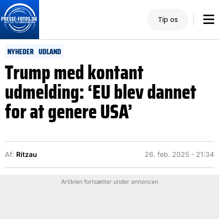
Tip os
NYHEDER
UDLAND
Trump med kontant
udmelding: ‘EU blev dannet
for at genere USA’
Af:
Ritzau
26. feb. 2025 - 21:34
Artiklen fortsætter under annoncen