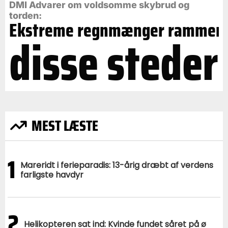
DMI Advarer om voldsomme skybrud og
torden:
Ekstreme regnmænger rammer
disse steder
MEST LÆSTE
1
Mareridt i ferieparadis: 13-årig dræbt af verdens
farligste havdyr
2
Helikopteren sat ind: Kvinde fundet såret på ø