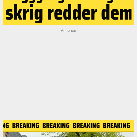
skrig redder dem
Annonce
ING
BREAKING
BREAKING
BREAKING
BREAKING
B