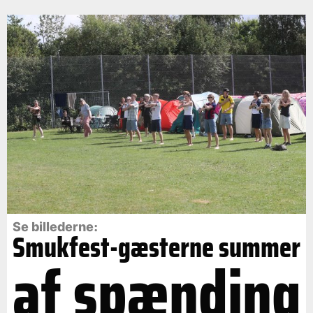
Se billederne:
Smukfest-gæsterne summer
af spænding