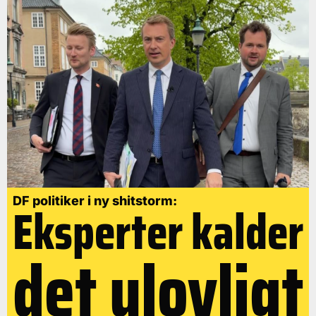
DF politiker i ny shitstorm:
Eksperter kalder
det ulovligt