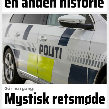
en anden historie
Går nu i gang:
Mystisk retsmøde