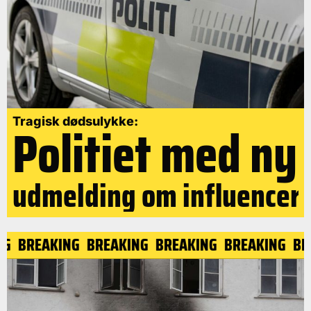
Politiet med ny
Tragisk dødsulykke:
udmelding om influencer
ING
BREAKING
BREAKING
BREAKING
BREAKING
B