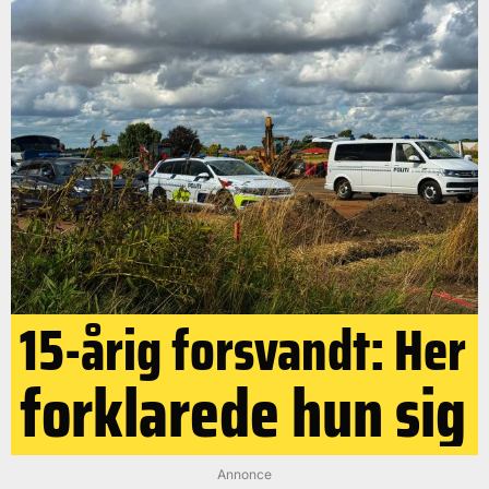
15-årig forsvandt: Her
forklarede hun sig
Annonce