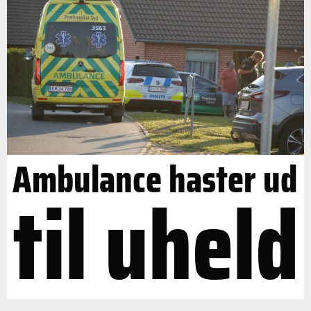
Ambulance haster ud
til uheld