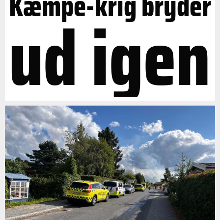
Kæmpe-krig bryder
ud igen