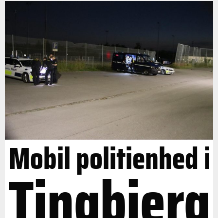
Mobil politienhed i
Tingbjerg