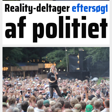
Reality-deltager
eftersøgt
af politiet