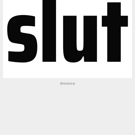
slut
Annonce