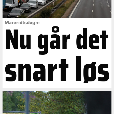
Nu går det
Mareridtsdøgn:
snart løs