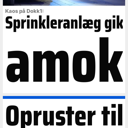
Kaos på Dokk1:
Sprinkleranlæg gik
amok
Opruster til