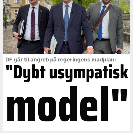
DF går til angreb på regeringens madplan:
"Dybt usympatisk
model"