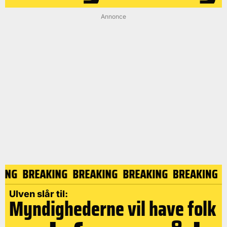
Annonce
AKING
BREAKING
BREAKING
BREAKING
BREAKIN
Ulven slår til:
Myndighederne vil have folk