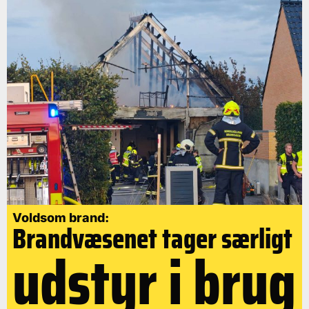
Voldsom brand:
Brandvæsenet tager særligt
udstyr i brug