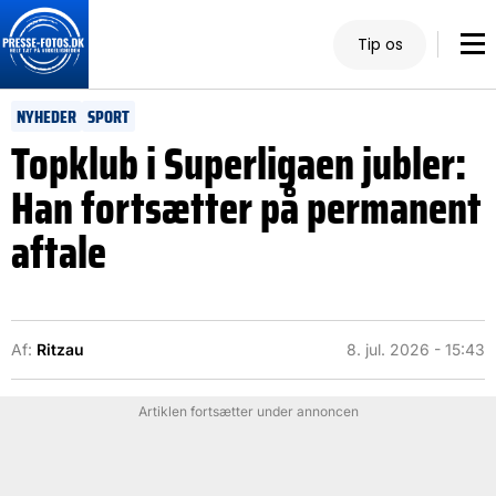
Tip os
NYHEDER
SPORT
Topklub i Superligaen jubler:
Han fortsætter på permanent
aftale
Af:
Ritzau
8. jul. 2026 - 15:43
Artiklen fortsætter under annoncen