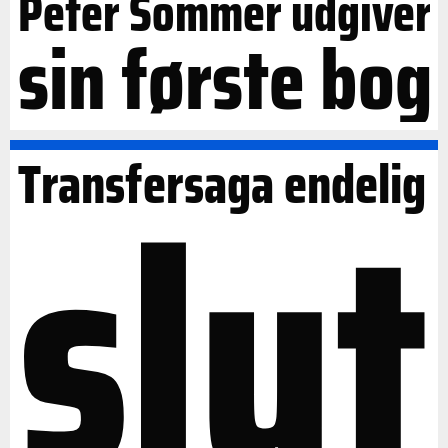
Peter Sommer udgiver
sin første bog
slut
Transfersaga endelig