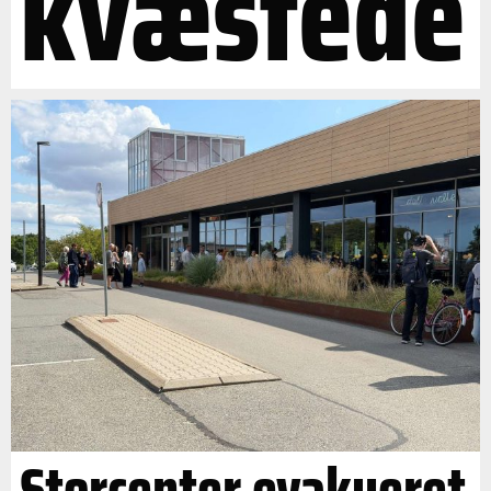
kvæstede
Storcenter evakueret