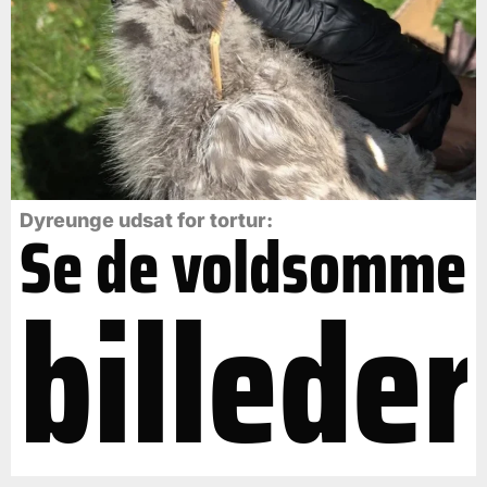
Dyreunge udsat for tortur:
Se de voldsomme
billeder