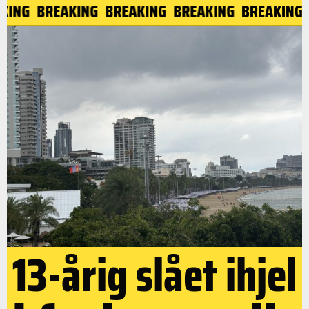
NG
BREAKING
BREAKING
BREAKING
BREAKING
BR
13-årig slået ihjel