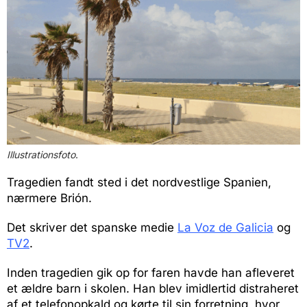
Illustrationsfoto
.
Tragedien fandt sted i det nordvestlige Spanien,
nærmere Brión.
Det skriver det spanske medie
La Voz de Galicia
og
TV2
.
Inden tragedien gik op for faren havde han afleveret
et ældre barn i skolen. Han blev imidlertid distraheret
af et telefonopkald og kørte til sin forretning, hvor