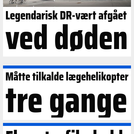
Legendarisk DR-vært afgået
ved døden
Måtte tilkalde lægehelikopter
tre gange