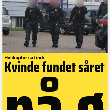
på ø
Helikopter sat ind:
Kvinde fundet såret