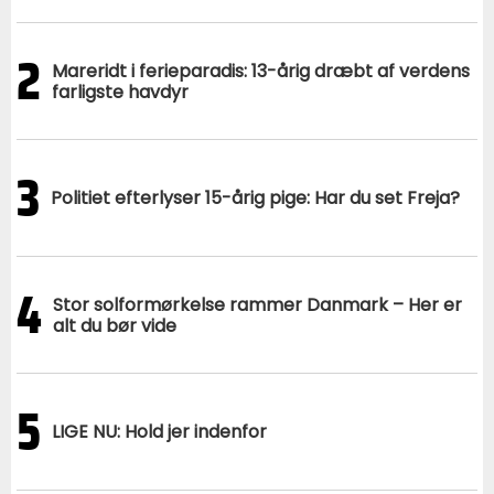
2
Mareridt i ferieparadis: 13-årig dræbt af verdens
farligste havdyr
3
Politiet efterlyser 15-årig pige: Har du set Freja?
4
Stor solformørkelse rammer Danmark – Her er
alt du bør vide
5
LIGE NU: Hold jer indenfor