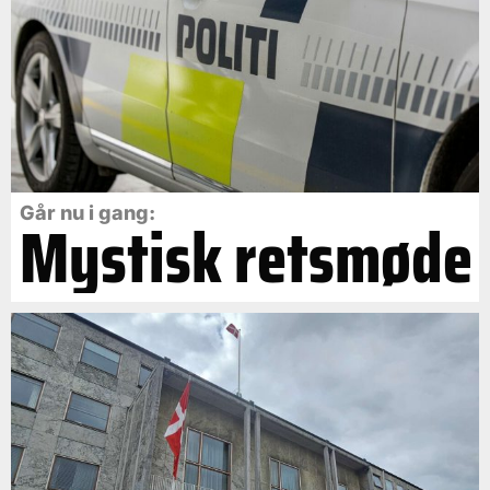
Går nu i gang:
Mystisk retsmøde