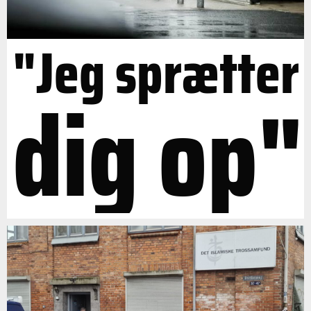
"Jeg sprætter
dig op"