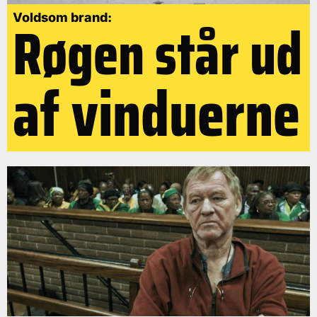
Røgen står ud
Voldsom brand:
af vinduerne