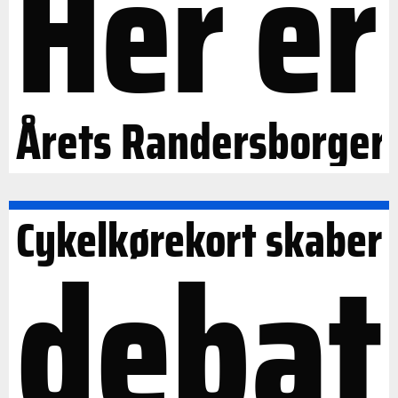
Her er
Årets Randersborger
Cykelkørekort skaber
debat