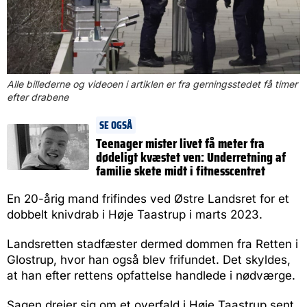
Alle billederne og videoen i artiklen er fra gerningsstedet få timer
efter drabene
SE OGSÅ
Teenager mister livet få meter fra
dødeligt kvæstet ven: Underretning af
familie skete midt i fitnesscentret
En 20-årig mand frifindes ved Østre Landsret for et
dobbelt knivdrab i Høje Taastrup i marts 2023.
Landsretten stadfæster dermed dommen fra Retten i
Glostrup, hvor han også blev frifundet. Det skyldes,
at han efter rettens opfattelse handlede i nødværge.
Sagen drejer sig om et overfald i Høje Taastrup sent