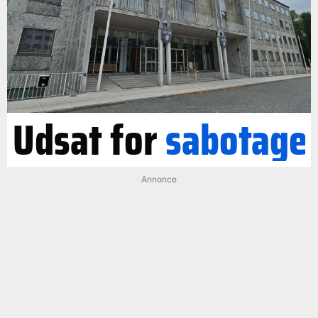
Udsat for
sabotage
Annonce