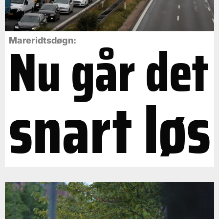
Nu går det
Mareridtsdøgn:
snart løs