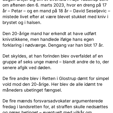
om aftenen den 6. marts 2023, hvor en dreng på 17
år – Petar – og en mand på 18 år – David Seseljevic –
mistede livet efter at være blevet stukket med kniv i
brystet og i halsen.
Den 20-årige mand har erkendt at have udført
knivstikkene, men handlede ifølge hans egen
forklaring i nødværge. Dengang var han blot 17 år.
Det skyldes, at han forinden blev overfaldet af en
gruppe af seks unge mænd – blandt andre de to, der
senere afgik ved døden.
De fire andre blev i Retten i Glostrup dømt for simpel
vold mod den 20-årige. Her blev de alle idømt tre
måneders ubetinget fængsel.
De fire mænds forsvarsadvokater argumenterede
fredag i landsretten for, at straffen skulle nedsættes
og gøres betinget – eventuelt med vilkår om