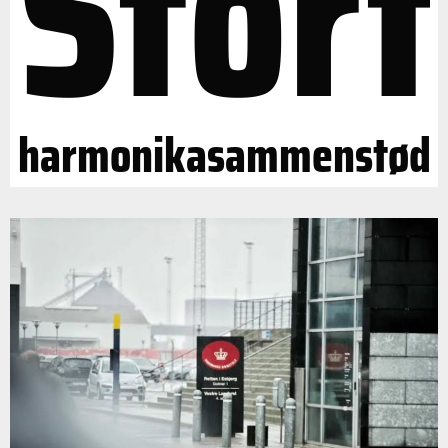
Stort
harmonikasammenstød