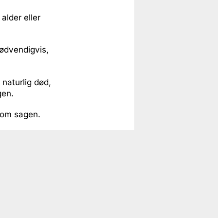
alder eller
nødvendigvis,
naturlig død,
gen.
r om sagen.