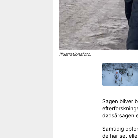
Illustrationsfoto.
Sagen bliver b
efterforsknin
dødsårsagen er
Samtidig opfor
de har set ell