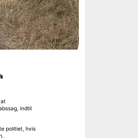
rk
 at
ssag, indtil
 politiet, hvis
n.