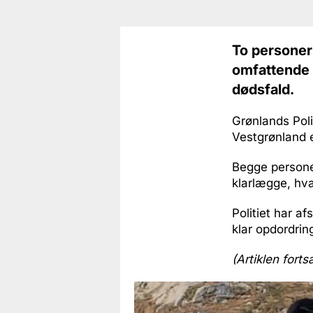
To personer 
omfattende 
dødsfald.
Grønlands Poli
Vestgrønland e
Begge personer
klarlægge, hva
Politiet har a
klar opdordring
(Artiklen forts