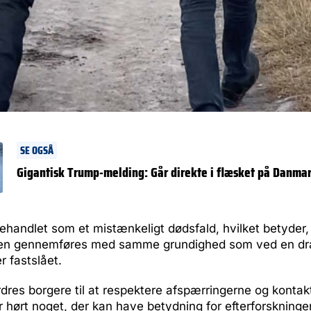
SE OGSÅ
Gigantisk Trump-melding: Går direkte i flæsket på Danma
ehandlet som et mistænkeligt dødsfald, hvilket betyder,
gen gennemføres med samme grundighed som ved en drab
 fastslået.
dres borgere til at respektere afspærringerne og kontakte
er hørt noget, der kan have betydning for efterforskninge