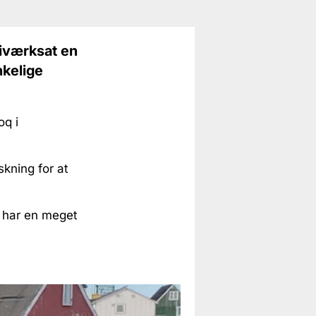
 iværksat en
kelige
oq i
skning for at
g har en meget