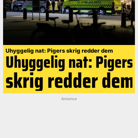
Uhyggelig nat: Pigers skrig redder dem
Uhyggelig nat: Pigers
skrig redder dem
Annonce