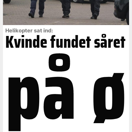
på ø
Helikopter sat ind:
Kvinde fundet såret