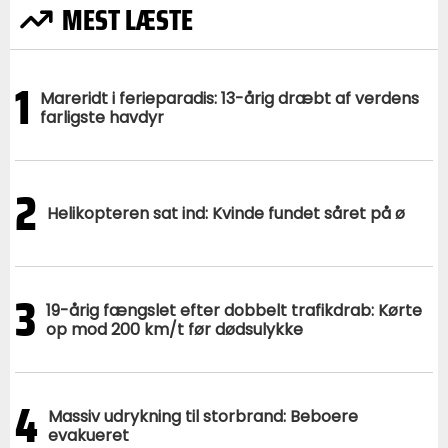
MEST LÆSTE
1
Mareridt i ferieparadis: 13-årig dræbt af verdens
farligste havdyr
2
Helikopteren sat ind: Kvinde fundet såret på ø
3
19-årig fængslet efter dobbelt trafikdrab: Kørte
op mod 200 km/t før dødsulykke
4
Massiv udrykning til storbrand: Beboere
evakueret