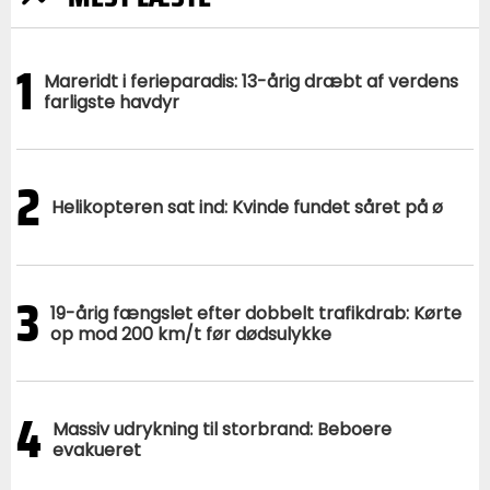
1
Mareridt i ferieparadis: 13-årig dræbt af verdens
farligste havdyr
2
Helikopteren sat ind: Kvinde fundet såret på ø
3
19-årig fængslet efter dobbelt trafikdrab: Kørte
op mod 200 km/t før dødsulykke
4
Massiv udrykning til storbrand: Beboere
evakueret