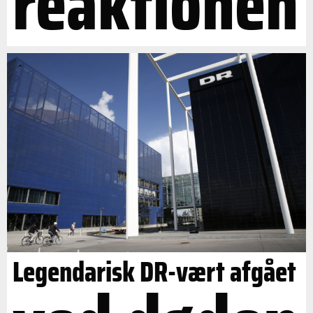
reaktionen
Legendarisk DR-vært afgået