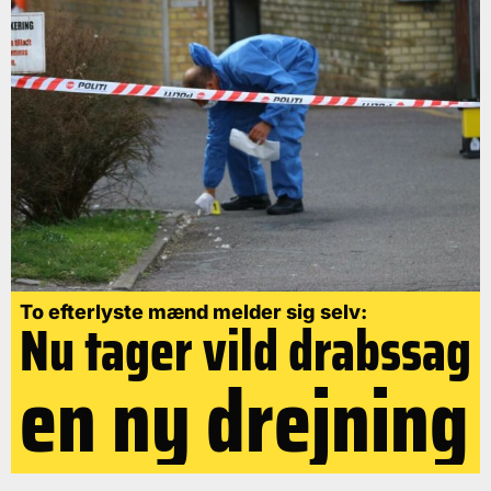
To efterlyste mænd melder sig selv:
Nu tager vild drabssag
en ny drejning