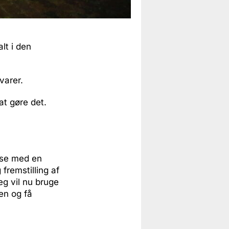
lt i den
varer.
at gøre det.
else med en
fremstilling af
eg vil nu bruge
en og få