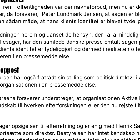
frem i offentligheden var der navneforbud, men nu er d
ker, da forsvarer, Peter Lundmark Jensen, at sagen er b
n sådan måde, at hans klients identitet er blevet tydelig
ningen herom og uanset de hensyn, der i al almindeli
 straffesager, har den samlede danske presse omtalt sagen
ients identitet er tydeliggjort og dermed i realiteten offen
reren i en pressemeddelelse.
toppost
sen har også fratrådt sin stilling som politisk direktør i 
 organisationen i en pressemeddelelse.
rsens forsvarer understreger, at organisationen Aktive 
dskab til hverken efterforskningen eller den nu rejste ti
.
ager opsigelsen til efterretning og er enig med Henrik Sa
fortsætte som direktør. Bestyrelsen har intet kendskab haf