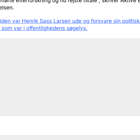
førte efterforskning og nu rejste tiltale”, skriver Aktive E
elsen.
 siden var Henrik Sass Larsen ude og forsvare sin politisk
som var i offentlighedens søgelys.