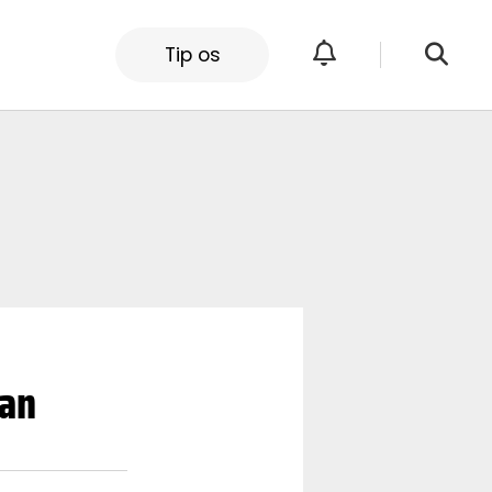
Tip os
han