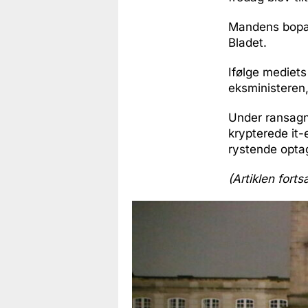
Mandens bopæl 
Bladet.
Ifølge mediets
eksministeren,
Under ransagni
krypterede it-
rystende optag
(Artiklen forts