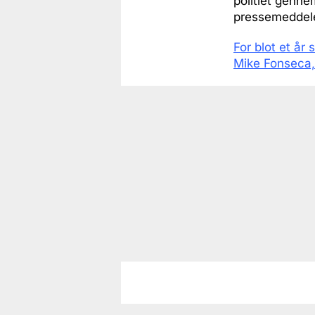
politiet gennem
pressemeddel
For blot et år
Mike Fonseca, 