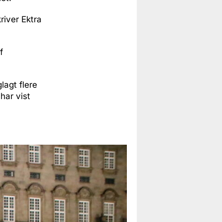
river Ektra
f
lagt flere
har vist