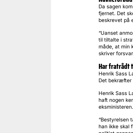
Da sagen kom 
fjernet. Det s
beskrevet på e
“Uanset anmod
til tiltalte i
måde, at min kl
skriver forsva
Har fratrådt 
Henrik Sass Lar
Det bekræfter
Henrik Sass La
haft nogen ken
eksministeren
“Bestyrelsen t
han ikke skal 