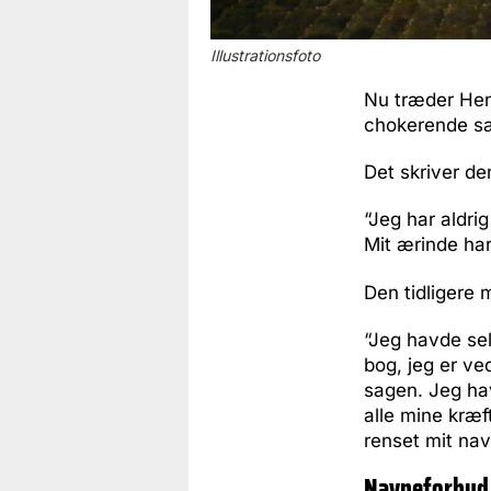
Illustrationsfoto
Nu træder Henr
chokerende s
Det skriver de
“Jeg har aldri
Mit ærinde har
Den tidligere 
“Jeg havde sel
bog, jeg er ve
sagen. Jeg hav
alle mine kræf
renset mit nav
Navneforbud