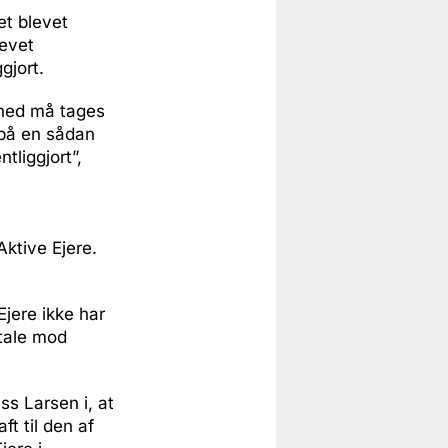
et blevet
levet
gjort.
ghed må tages
 på en sådan
tliggjort”,
Aktive Ejere.
Ejere ikke har
ltale mod
ss Larsen i, at
t til den af