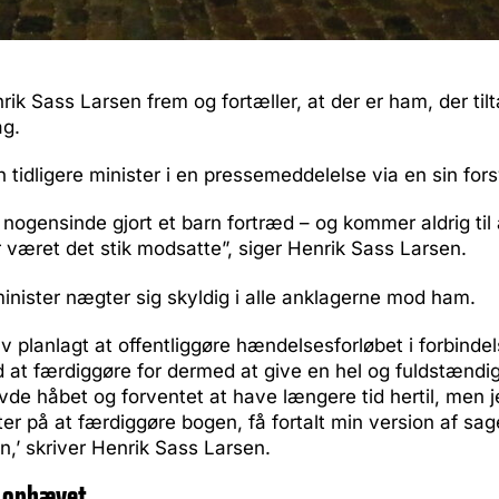
ik Sass Larsen frem og fortæller, at der er ham, der tilta
ag.
n tidligere minister i en pressemeddelelse via en sin fors
g nogensinde gjort et barn fortræd – og kommer aldrig til 
 været det stik modsatte”, siger Henrik Sass Larsen.
minister nægter sig skyldig i alle anklagerne mod ham.
v planlagt at offentliggøre hændelsesforløbet i forbind
d at færdiggøre for dermed at give en hel og fuldstændig 
de håbet og forventet at have længere tid hertil, men j
ter på at færdiggøre bogen, få fortalt min version af sag
n,’ skriver Henrik Sass Larsen.
 ophævet