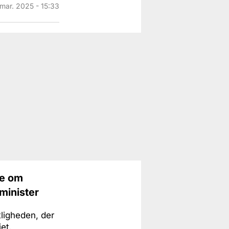
 mar. 2025 - 15:33
le om
minister
tligheden, der
iet.