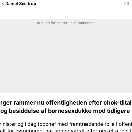
i
&
Daniel Seistrup
23.
Artiklen fortsætter under annoncen
nger rammer nu offentligheden efter chok-tilta
og besiddelse af børnesexdukke mod tidligere 
minister og i dag topchef med fremtrædende rolle i offen
talt for børneporno, har længe været efterforsket af polit