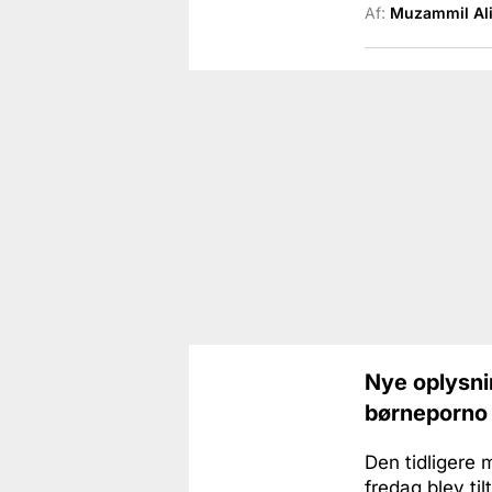
Af:
Muzammil Al
Nye oplysni
børneporno 
Den tidligere 
fredag blev til