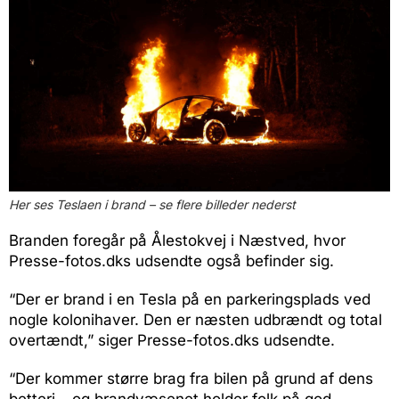
Her ses Teslaen i brand – se flere billeder nederst
Branden foregår på Ålestokvej i Næstved, hvor
Presse-fotos.dks udsendte også befinder sig.
“Der er brand i en Tesla på en parkeringsplads ved
nogle kolonihaver. Den er næsten udbrændt og total
overtændt,” siger Presse-fotos.dks udsendte.
“Der kommer større brag fra bilen på grund af dens
betteri – og brandvæsenet holder folk på god