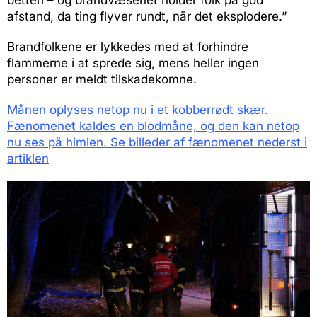
afstand, da ting flyver rundt, når det eksplodere.”
Brandfolkene er lykkedes med at forhindre
flammerne i at sprede sig, mens heller ingen
personer er meldt tilskadekomne.
Månen oplyses netop nu i et kobberrødt skær.
Fænomenet kaldes en blodmåne, og den kan netop
nu ses på himlen. Se billeder af fænomenet nederst i
artiklen