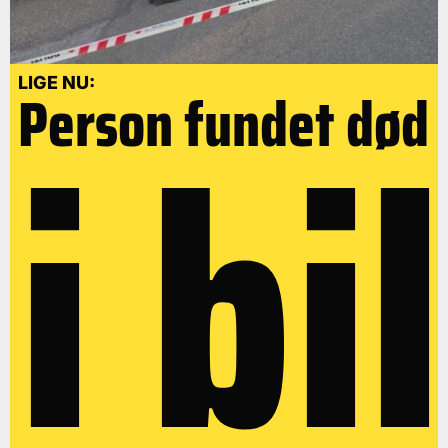
i bil
LIGE NU:
Person fundet død