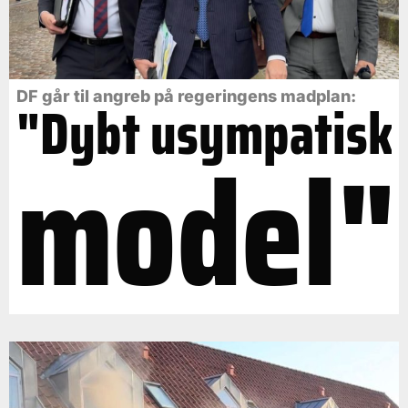
DF går til angreb på regeringens madplan:
"Dybt usympatisk
model"