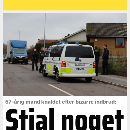
Stjal noget
57-årig mand knaldet efter bizarre indbrud: