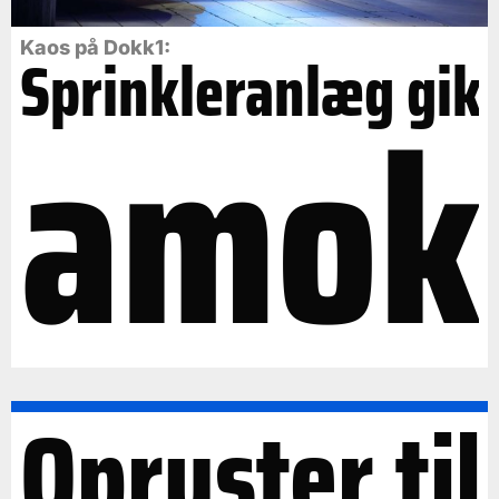
Kaos på Dokk1:
Sprinkleranlæg gik
amok
Opruster til