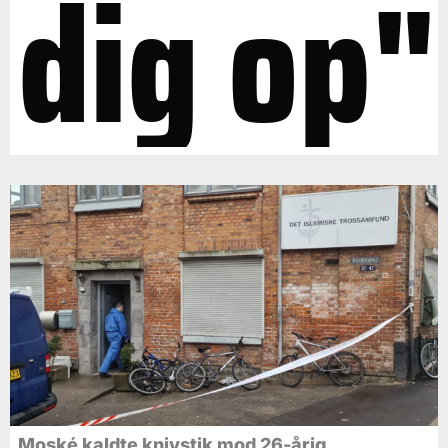
dig op"
Moské kaldte knivstik mod 26-årig