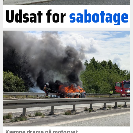
Udsat for
sabotage
Kæmpe drama på motorvej: