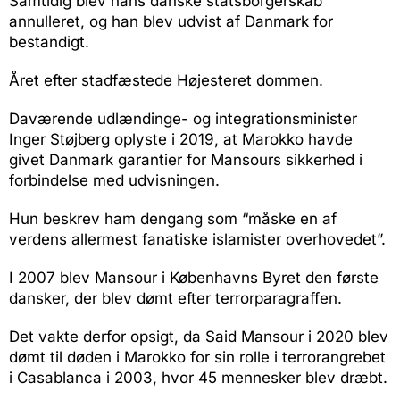
Samtidig blev hans danske statsborgerskab
annulleret, og han blev udvist af Danmark for
bestandigt.
Året efter stadfæstede Højesteret dommen.
Daværende udlændinge- og integrationsminister
Inger Støjberg oplyste i 2019, at Marokko havde
givet Danmark garantier for Mansours sikkerhed i
forbindelse med udvisningen.
Hun beskrev ham dengang som “måske en af
verdens allermest fanatiske islamister overhovedet”.
I 2007 blev Mansour i Københavns Byret den første
dansker, der blev dømt efter terrorparagraffen.
Det vakte derfor opsigt, da Said Mansour i 2020 blev
dømt til døden i Marokko for sin rolle i terrorangrebet
i Casablanca i 2003, hvor 45 mennesker blev dræbt.