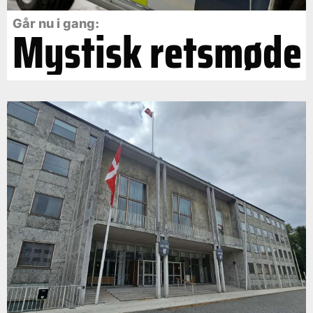
Går nu i gang:
Mystisk retsmøde