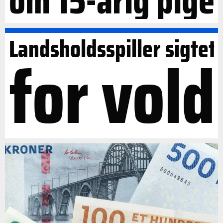
om 15-årig pige
Landsholdsspiller sigtet
for vold