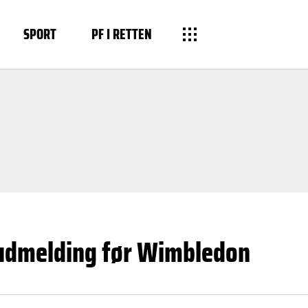
SPORT
PF I RETTEN
udmelding før Wimbledon