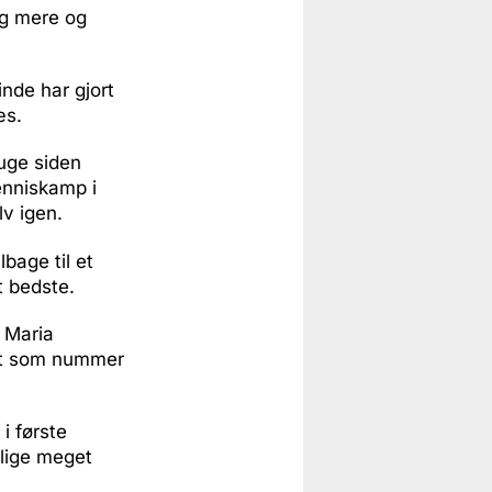
ig mere og
nde har gjort
æs.
uge siden
enniskamp i
lv igen.
lbage til et
t bedste.
 Maria
ret som nummer
 i første
 lige meget