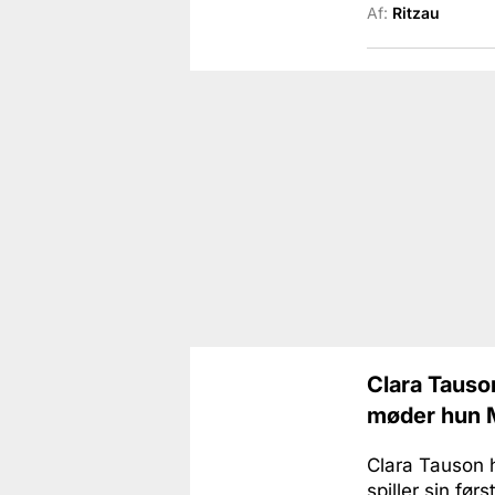
Af:
Ritzau
Clara Tauson
møder hun M
Clara Tauson h
spiller sin før