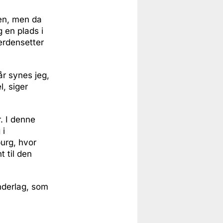
ren, men da
 en plads i
erdensetter
 år synes jeg,
l, siger
. I denne
 i
burg, hvor
 til den
underlag, som