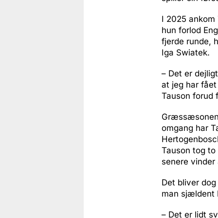
I 2025 ankom 
hun forlod Eng
fjerde runde, 
Iga Swiatek.
– Det er dejlig
at jeg har fåe
Tauson forud 
Græssæsonen e
omgang har Tau
Hertogenbosch 
Tauson tog to 
senere vinder 
Det bliver dog 
man sjældent 
– Det er lidt 