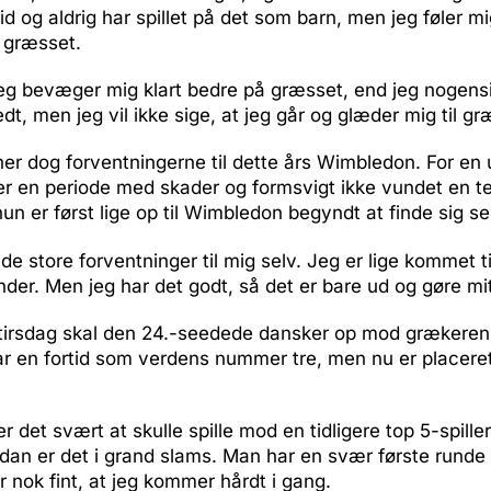
id og aldrig har spillet på det som barn, men jeg føler m
 græsset.
eg bevæger mig klart bedre på græsset, end jeg nogensi
fedt, men jeg vil ikke sige, at jeg går og glæder mig til gr
r dog forventningerne til dette års Wimbledon. For en 
er en periode med skader og formsvigt ikke vundet en t
un er først lige op til Wimbledon begyndt at finde sig se
de store forventninger til mig selv. Jeg er lige kommet ti
nder. Men jeg har det godt, så det er bare ud og gøre mi
e tirsdag skal den 24.-seedede dansker op mod grækeren
har en fortid som verdens nummer tre, men nu er place
er det svært at skulle spille mod en tidligere top 5-spiller
dan er det i grand slams. Man har en svær første runde
r nok fint, at jeg kommer hårdt i gang.