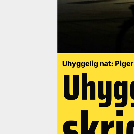
Uhygg
Uhyggelig nat: Piger
skri