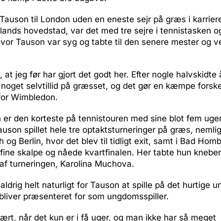
Tauson til London uden en eneste sejr på græs i karrie
lands hovedstad, var det med tre sejre i tennistasken og
hvor Tauson var syg og tabte til den senere mester og v
t, at jeg før har gjort det godt her. Efter nogle halvskidte
t noget selvtillid på græsset, og det gør en kæmpe forske
for Wimbledon.
r den korteste på tennistouren med sine blot fem uger
son spillet hele tre optaktsturneringer på græs, nemlig
og Berlin, hvor det blev til tidligt exit, samt i Bad Hom
fine skalpe og nåede kvartfinalen. Her tabte hun knebent
af turneringen, Karolina Muchova.
aldrig helt naturligt for Tauson at spille på det hurtige 
bliver præsenteret for som ungdomsspiller.
svært, når det kun er i få uger, og man ikke har så meget