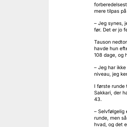
forberedelsest
mere tilpas på
– Jeg synes, j
før. Det er jo 
Tauson nedtone
havde hun eft
108 dage, og h
– Jeg har ikke 
niveau, jeg ke
I første rund
Sakkari, der 
43.
– Selvfølgelig 
runde, men så
hvad, og det e