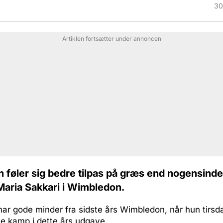
30
Artiklen fortsætter under annoncen
 føler sig bedre tilpas på græs end nogensinde 
aria Sakkari i Wimbledon.
ar gode minder fra sidste års Wimbledon, når hun tirsd
ste kamp i dette års udgave.