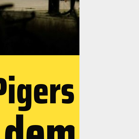
Pigers
r dem