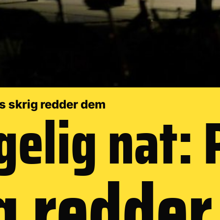
elig nat: 
s skrig redder dem
g redde