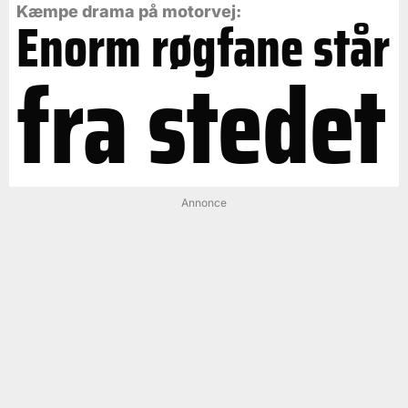
Kæmpe drama på motorvej:
Enorm røgfane står
fra stedet
Annonce