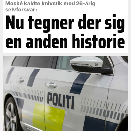
Moské kaldte knivstik mod 26-årig
selvforsvar:
Nu tegner der sig
en anden historie