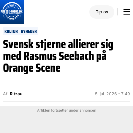
Tip os
KULTUR
NYHEDER
Svensk stjerne allierer sig
med Rasmus Seebach på
Orange Scene
Af:
Ritzau
5. jul. 2026 - 7:49
Artiklen fortsætter under annoncen