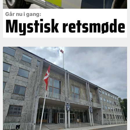
Går nu i gang:
Mystisk retsmøde