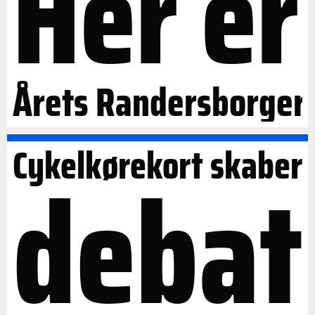
Her er
Årets Randersborger
Cykelkørekort skaber
debat