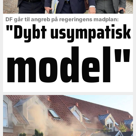
DF går til angreb på regeringens madplan:
"Dybt usympatisk
model"