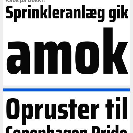
Kaos på Dokk1:
Sprinkleranlæg gik
amok
Opruster til
Copenhagen Pride