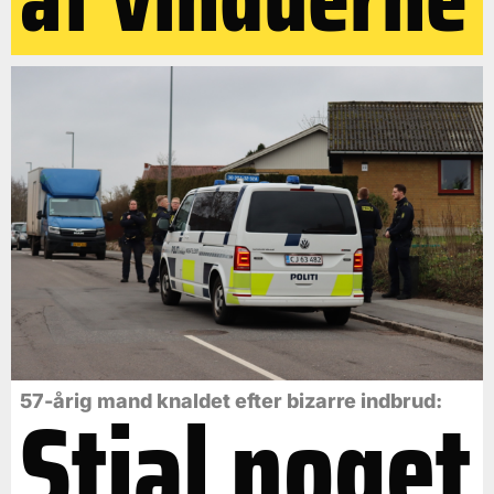
Stjal noget
57-årig mand knaldet efter bizarre indbrud: