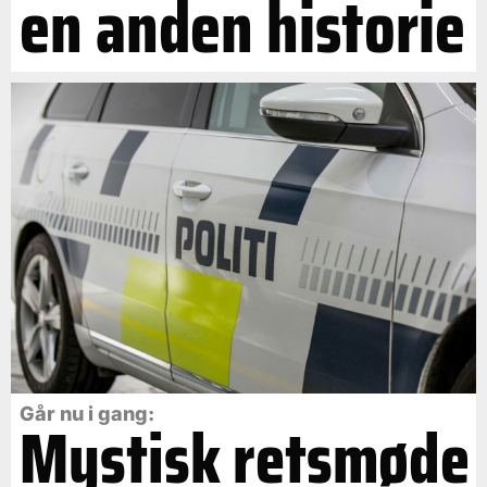
en anden historie
Går nu i gang:
Mystisk retsmøde