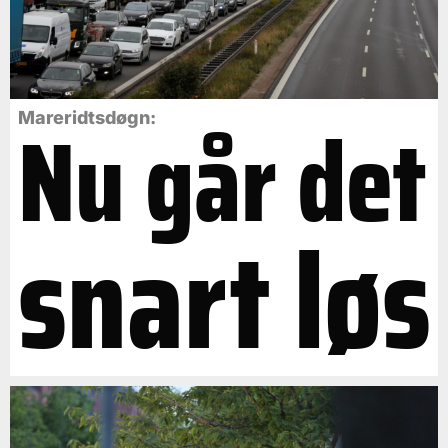
Nu går det
Mareridtsdøgn:
snart løs