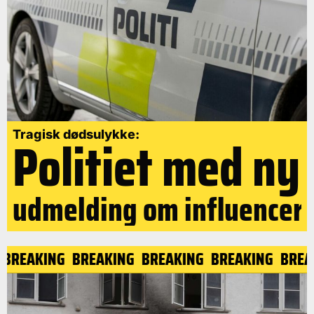
Politiet med ny
Tragisk dødsulykke:
udmelding om influencer
BREAKING
BREAKING
BREAKING
BREAKING
BREA