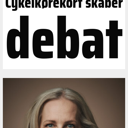
Cykelkørekort skaber
debat