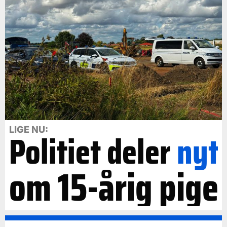
LIGE NU:
Politiet deler
nyt
om 15-årig pige