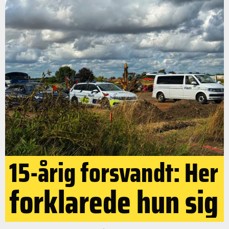
15-årig forsvandt: Her
forklarede hun sig