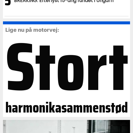
5
BREAKING: Efterlyst 15-årig fundet i Ungarn
Stort
Lige nu på motorvej:
harmonikasammenstød