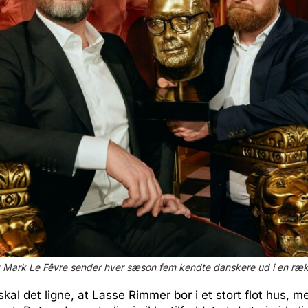
 Mark Le Fêvre sender hver sæson fem kendte danskere ud i en ræk
kal det ligne, at Lasse Rimmer bor i et stort flot hus, 