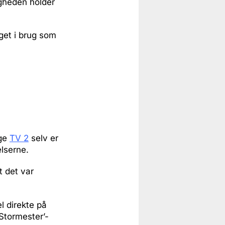
ligheden holder
get i brug som
lge
TV 2
selv er
elserne.
 det var
l direkte på
‘Stormester’-