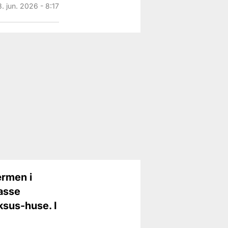
8. jun. 2026 - 8:17
ærmen i
asse
ksus-huse. I