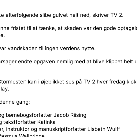
e efterfølgende slibe gulvet helt ned, skriver TV 2.
ne fristet til at tænke, at skaden var den gode optage
ke.
var vandskaden til ingen verdens nytte.
årsager endte opgaven nemlig med at blive klippet helt 
tormester’ kan i øjeblikket ses på TV 2 hver fredag klo
lay.
 denne gang:
g børnebogsforfatter Jacob Riising
 tekstforfatter Katinka
er, instruktør og manuskriptforfatter Lisbeth Wulff
Rasmus Wallbridge