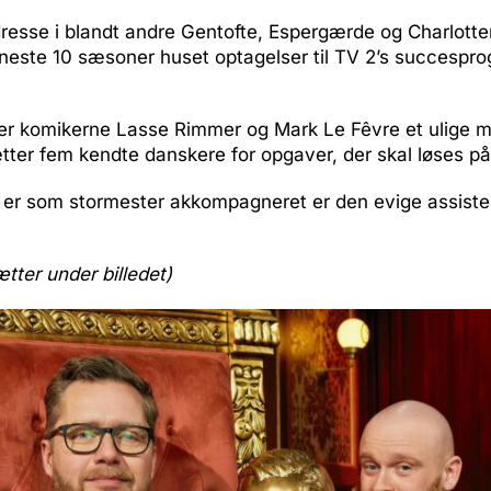
resse i blandt andre Gentofte, Espergærde og Charlotte
este 10 sæsoner huset optagelser til TV 2’s succespr
er komikerne Lasse Rimmer og Mark Le Fêvre et ulige m
er fem kendte danskere for opgaver, der skal løses på 
er som stormester akkompagneret er den evige assiste
ætter under billedet)