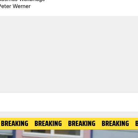
Peter Werner
ING
BREAKING
BREAKING
BREAKING
BREAKI