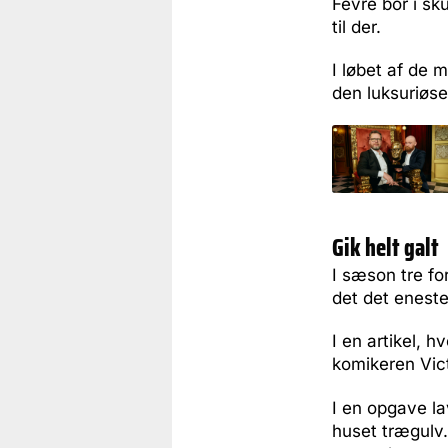
Fêvre bor i sku
til der.
I løbet af de 
den luksuriøse
Gik helt galt
I sæson tre fo
det det eneste
I en artikel,
komikeren Vict
I en opgave l
huset trægulv.