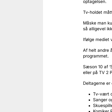
optagelsen.
Tv-holdet mått
Måske man kun
så alligevel ik
Ifølge mediet 
Af helt andre 
programmet.
Sæson 10 af ‘S
eller på TV 2 P
Deltagerne er
Tv-vært o
Sanger og
Skuespill
Komiker 