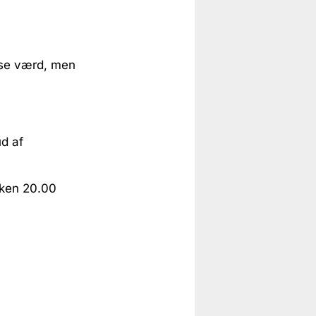
lse værd, men
ud af
kken 20.00