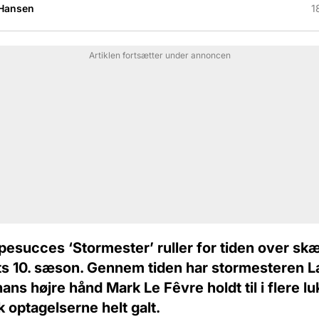
 Hansen
1
Artiklen fortsætter under annoncen
esucces ‘Stormester’ ruller for tiden over sk
 10. sæson. Gennem tiden har stormesteren L
ns højre hånd Mark Le Fêvre holdt til i flere lu
k optagelserne helt galt.