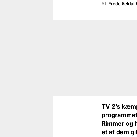
Af:
Frede Keldal
TV 2’s kæmp
programmets
Rimmer og ha
et af dem gi