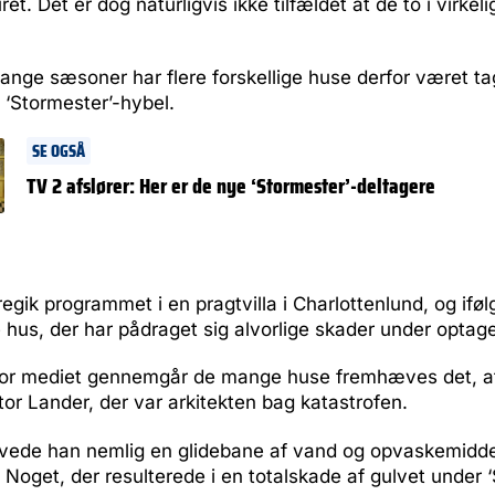
ret. Det er dog naturligvis ikke tilfældet at de to i virke
mange sæsoner har flere forskellige huse derfor været ta
 ‘Stormester’-hybel.
SE OGSÅ
TV 2 afslører: Her er de nye ‘Stormester’-deltagere
regik programmet i en pragtvilla i Charlottenlund, og ifø
 hus, der har pådraget sig alvorlige skader under optag
 hvor mediet gennemgår de mange huse fremhæves det, at
or Lander, der var arkitekten bag katastrofen.
avede han nemlig en glidebane af vand og opvaskemidde
 Noget, der resulterede i en totalskade af gulvet under 