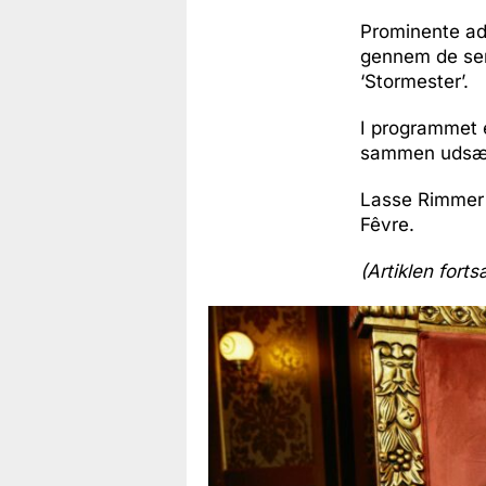
Prominente ad
gennem de sen
‘Stormester’.
I programmet 
sammen udsætt
Lasse Rimmer 
Fêvre.
(Artiklen forts