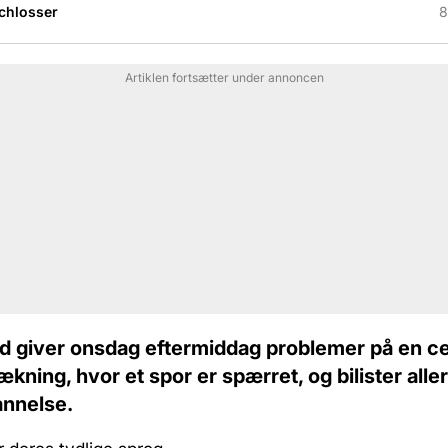
Schlosser
8
Artiklen fortsætter under annoncen
eld giver onsdag eftermiddag problemer på en ce
kning, hvor et spor er spærret, og bilister all
nnelse.