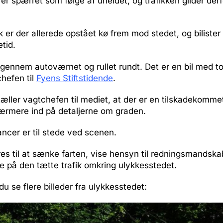
er spærret som følge af uheldet, og trafikken glider derfo
ik er der allerede opstået kø frem mod stedet, og biliste
etid.
t igennem autoværnet og rullet rundt. Det er en bil med t
chefen til
Fyens Stiftstidende
.
æller vagtchefen til mediet, at der er en tilskadekomm
rmere ind på detaljerne om graden.
ncer er til stede ved scenen.
dres til at sænke farten, vise hensyn til redningsmandsk
å den tætte trafik omkring ulykkesstedet.
u se flere billeder fra ulykkesstedet: