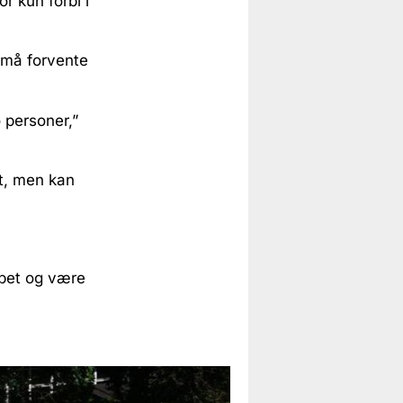
r kun forbi i
r må forvente
o personer,”
et, men kan
abet og være