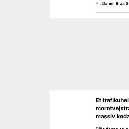
Af:
Daniel Braa 
Et trafikuh
morotvejstræ
massiv køda