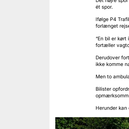
Det højre spor 
ét spor.
Ifølge P4 Traf
forlænget rejs
“En bil er kør
fortæller vagt
Derudover fort
ikke komme næ
Men to ambula
Bilister opfor
opmærksomme p
Herunder kan d