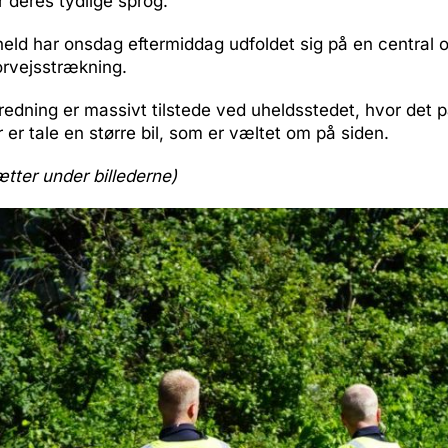
r deres tydlige sprog.
held har onsdag eftermiddag udfoldet sig på en central
orvejsstrækning.
 redning er massivt tilstede ved uheldsstedet, hvor det p
r er tale en større bil, som er væltet om på siden.
ætter under billederne)