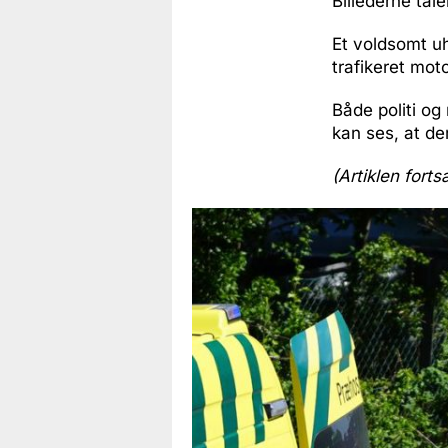
Billederne tale
Et voldsomt u
trafikeret mot
Både politi og
kan ses, at de
(Artiklen forts