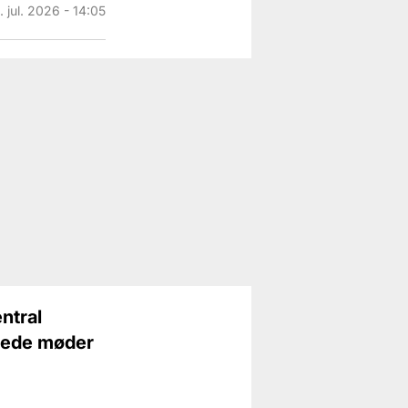
. jul. 2026 - 14:05
ntral
erede møder