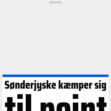
Annonce
Sønderjyske kæmper sig
til point