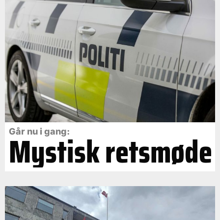
Går nu i gang:
Mystisk retsmøde