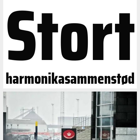
Stort
harmonikasammenstød