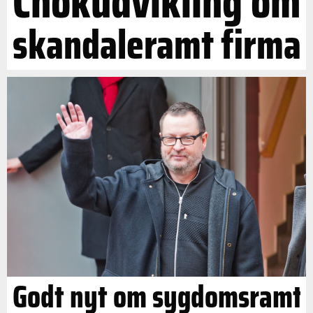
Chokudvikling om
skandaleramt firma
Godt nyt om sygdomsramt