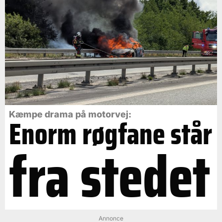
Kæmpe drama på motorvej:
Enorm røgfane står
fra stedet
Annonce