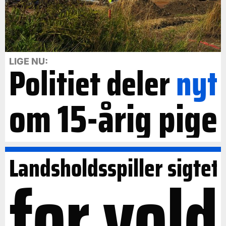
LIGE NU:
Politiet deler
nyt
om 15-årig pige
Landsholdsspiller sigtet
for vold