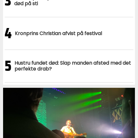
3
død på sti
4
Kronprins Christian afvist på festival
5
Hustru fundet død: Slap manden afsted med det
perfekte drab?