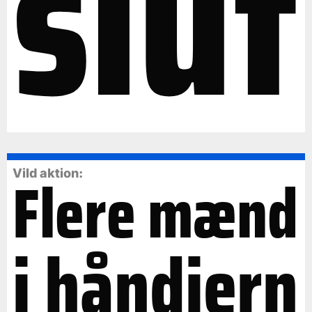
slut
Flere mænd
Vild aktion:
i håndjern