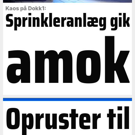
Kaos på Dokk1:
Sprinkleranlæg gik
amok
Opruster til