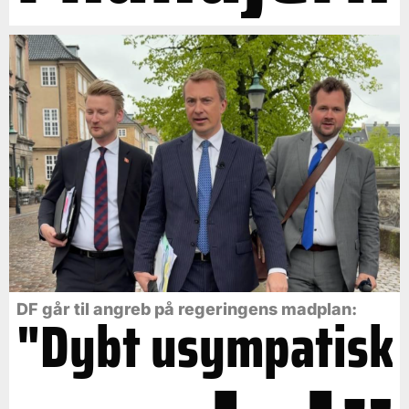
DF går til angreb på regeringens madplan:
"Dybt usympatisk