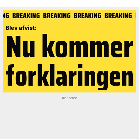
KING
BREAKING
BREAKING
BREAKING
BREAKING
Nu kommer
Blev afvist:
forklaringen
Annonce