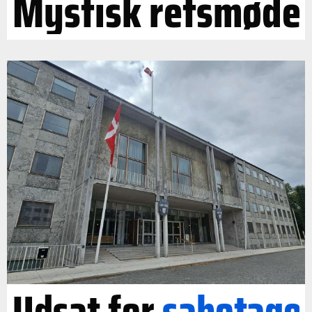
Mystisk retsmøde
Udsat for
sabotage