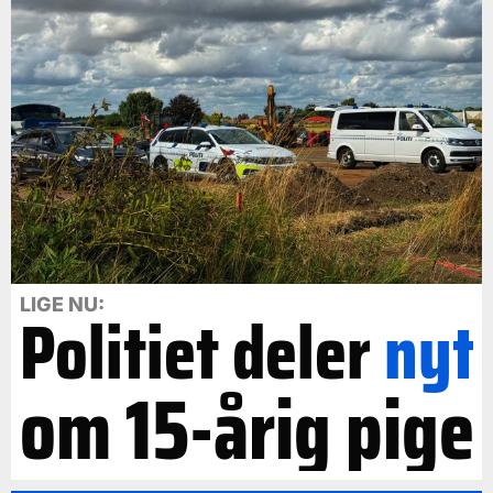
LIGE NU:
Politiet deler
nyt
om 15-årig pige