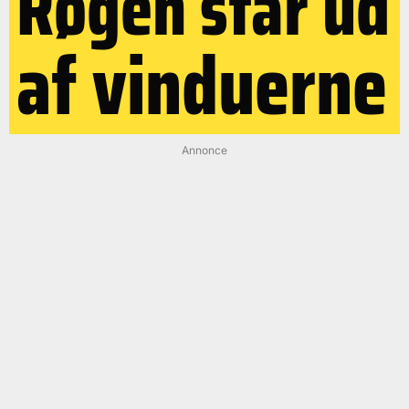
Røgen står ud
af vinduerne
Annonce