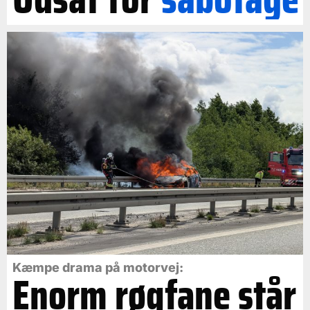
Kæmpe drama på motorvej:
Enorm røgfane står