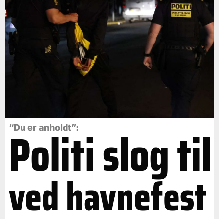
Politi slog til
“Du er anholdt”:
ved havnefest