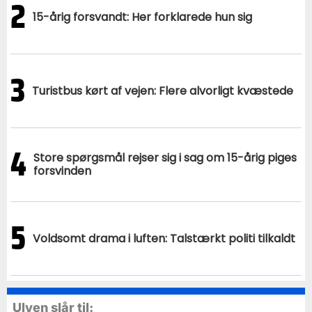
2
15-årig forsvandt: Her forklarede hun sig
3
Turistbus kørt af vejen: Flere alvorligt kvæstede
4
Store spørgsmål rejser sig i sag om 15-årig piges
forsvinden
5
Voldsomt drama i luften: Talstærkt politi tilkaldt
Ulven slår til: