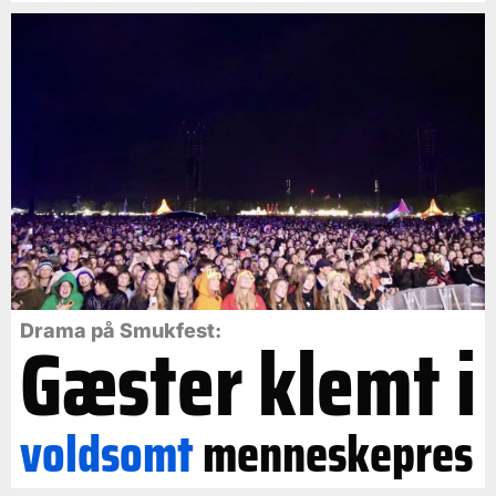
Gæster klemt i
Drama på Smukfest:
voldsomt
menneskepres