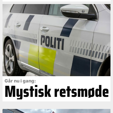
Går nu i gang:
Mystisk retsmøde