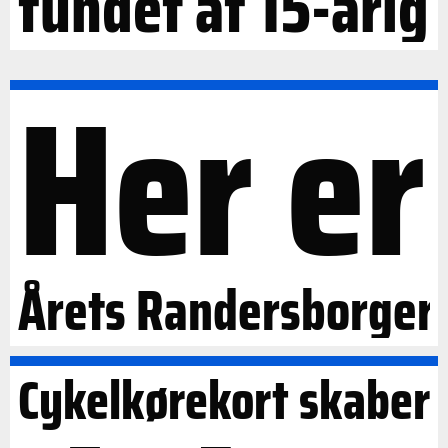
fundet af 15-årig
Her er
Årets Randersborger
Cykelkørekort skaber