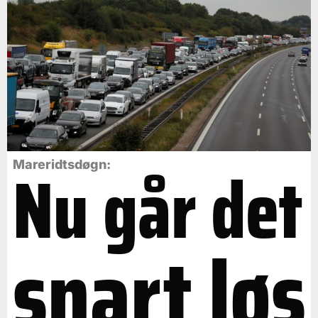
Nu går det
Mareridtsdøgn:
snart løs