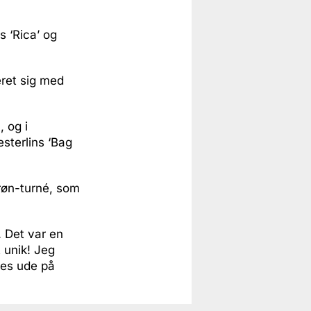
 ‘Rica’ og
eret sig med
 og i
sterlins ‘Bag
røn-turné, som
. Det var en
 unik! Jeg
ses ude på