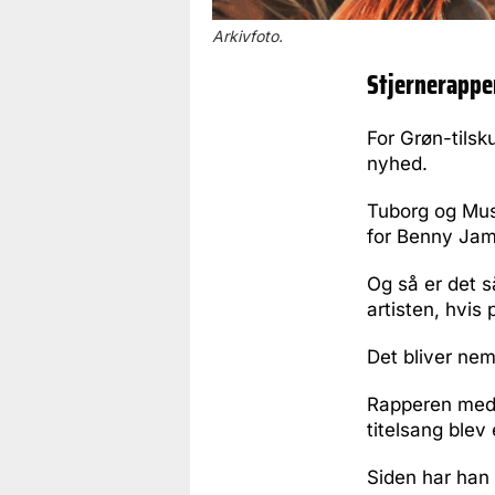
Arkivfoto.
Stjernerapper
For Grøn-tils
nyhed.
Tuborg og Mus
for Benny Jam
Og så er det s
artisten, hvis
Det bliver nem
Rapperen med d
titelsang ble
Siden har han 