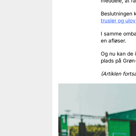
meddele, at r
Beslutningen 
trusler og ulo
I samme ombær
en afløser.
Og nu kan de i
plads på Grøn
(Artiklen forts