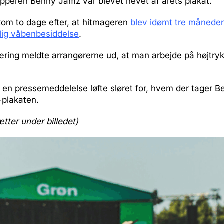
apperen Benny Jamz var blevet hevet af årets plakat.
kom to dage efter, at hitmageren
blev idømt tre måneder
vlig våbenbesiddelse
.
ing meldte arrangørerne ud, at man arbejde på højtryk 
 en pressemeddelelse løfte sløret for, hvem der tager 
-plakaten.
ætter under billedet)