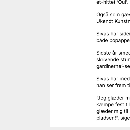
et-hittet ‘Oui’.
Også som gæst
Ukendt Kunstne
Sivas har side
både popappel
Sidste år smed
skrivende stun
gardinerne’-se
Sivas har med 
han ser frem ti
“Jeg glæder mi
kæmpe fest til
glæder mig til
pladsen!”, sig