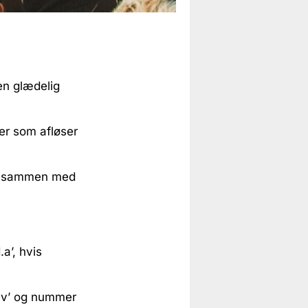
en glædelig
er som afløser
det sammen med
a’, hvis
Liv’ og nummer