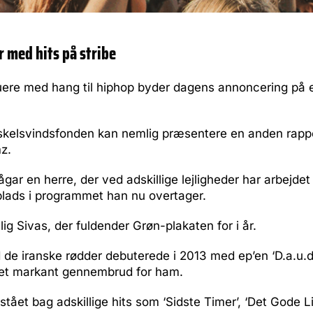
 med hits på stribe
kuere med hang til hiphop byder dagens annoncering på 
kelsvindsfonden kan nemlig præsentere en anden rapp
z.
ågar en herre, der ved adskillige lejligheder har arbej
 plads i programmet han nu overtager.
lig Sivas, der fuldender Grøn-plakaten for i år.
e iranske rødder debuterede i 2013 med ep’en ‘D.a.u.d.
v et markant gennembrud for ham.
stået bag adskillige hits som ‘Sidste Timer’, ‘Det Gode 