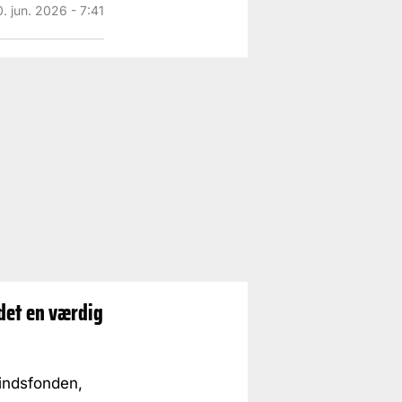
0. jun. 2026 - 7:41
det en værdig
indsfonden,