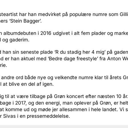
eartist har han medvirket på populære numre som Gillis
rs ‘Stein Bagger’.
n albumdebuten i 2016 udgivet i alt fem plader og mark
 og gaderim.
 han sin seneste plade ‘R du stadig her 4 mig’ på gaden,
d er han aktuel med ‘Bedre dage freestyle’ fra Anton We
rie.
andre ord både nye og velkendte numre klar til årets G
l at blive en del af igen.
g til at være tilbage på Grøn koncert efter næsten 10 år
bage i 2017, og den energi, man oplever på Grøn, er helt
 at komme ud og møde jer allesammen i hele landet. Vi 
er Sivas i en pressemeddelelse.